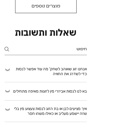
מוצרים נוספים
שאלות ותשובות
אנחנו זוג שאוהב לשחק' מה עוד אפשר לנסות
כדי לשדרג את החוויה
אם אתם כבר מרגישים בנוח עם אביזרים
בא לנו לנסות אביזרי מין לזוגות מאיפה מתחילים
ורוצים להכניס יותר אקשן, אפשר להתחיל
לחקור משחקים נועזים יותר כאלה שמוסיפים
מתחילים ממשהו פשוט, נעים ולא מאיים. לא
שליטה, מתח, הפתעה ותחושה חדשה לגוף.
איך מציעים לבן או בת הזוג לנסות צעצוע מין בלי
חייבים לבחור את האביזר הכי מתקדם או
אפשר ללכת לכיוון של צעצועים בשליטה
שזה יישמע מעליב או כאילו משהו חסר
“נועז” לפעמים דווקא טבעת פין רוטטת,
מרחוק, עם שלט או אפליקציה, שמאפשרים
ויברטור לגירוי חיצוני קטן, שמן אינטימי, שמן
הסוד הוא להציג את זה כהזמנה לחוויה זוגית
לאחד מבני הזוג להוביל את הקצב, העוצמה