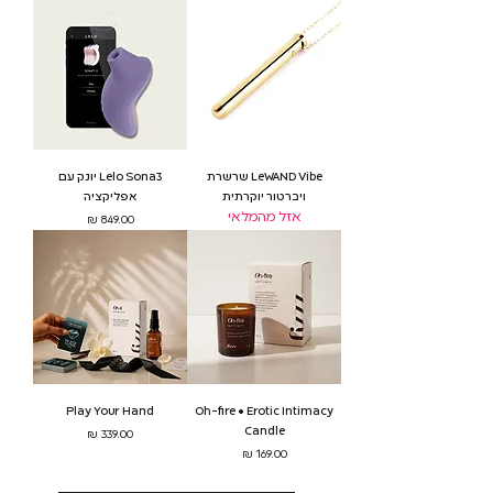
LeWAND Vibe שרשרת
Lelo Sona3 יונק עם
ויברטור יוקרתית
אפליקציה
אזל מהמלאי
מחיר
Play Your Hand
Oh-fire • Erotic Intimacy
Candle
מחיר
מחיר