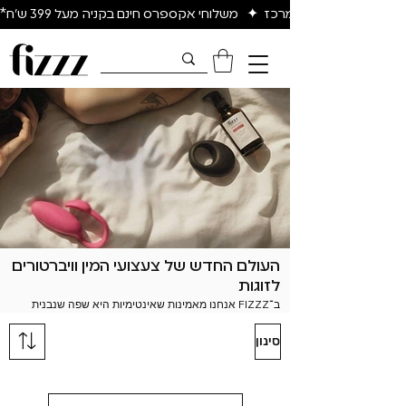
יום להיום באיזור המרכז  ✦   משלוחי אקספרס חינם בקניה מעל 399 ש״ח*
העולם החדש של צעצועי המין וויברטורים
לזוגות
ב־FIZZZ אנחנו מאמינות שאינטימיות היא שפה שנבנית 
קטגוריית אביזרי המין לזוגות שלנו נועדה להחזיר סקרנות, 
סינון
כאן תמצאו את כל החדשנות בעולם ה־SexTech – ממגוון 
ויברטורים לזוגות, דרך טבעות רוטטות ועד צעצועים חכמים 