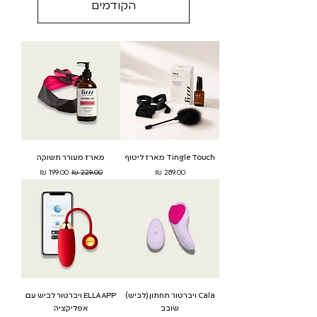
הקודמים
האביזרים נבחרו בקפידה ממותגים בינלאומיים מובילים 
ומיועדים להעשיר את החוויה הזוגית, להעצים את ההנאה 
וליצור אינטימיות חדשה שמבוססת על חופש, סקרנות 
ומשחק.
Tingle Touch מארז ליטוף
מארז מעורר תשוקה
מחיר
מחיר רגיל
מחיר מבצע
Cala ויברטור תחתון (לביש)
ELLA APP ויברטור לביש עם
שובב
אפליקציה