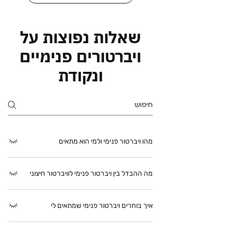
שאלות נפוצות על
ויברטורים פנימיים
ונקודת
מהו ויברטור פנימי ולמי הוא מתאים
ויברטור פנימי מיועד לשימוש בתוך הנרתיק
מה ההבדל בין ויברטור פנימי לוויברטור חיצוני
ויוצר תחושת רטט, לחץ או מלאות. הוא מתאים
למי שנהנית מגירוי פנימי או רוצה לחקור
ויברטור חיצוני מיועד לשימוש על אזורים
תחושות שונות בתוך הגוף.
איך בוחרים ויברטור פנימי שמתאים לי
חיצוניים ואינו דורש חדירה. ויברטור פנימי
מוחדר לנרתיק ומספק תחושת רטט או לחץ