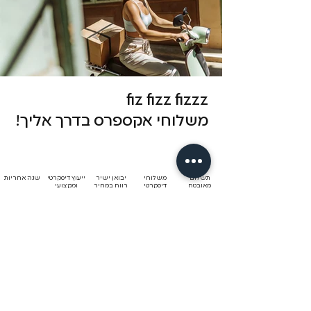
fiz fizz fizzz
משלוחי אקספרס בדרך אליך!
תשלום
משלוחי
יבואן ישיר
ייעוץ דיסקרטי
שנה אחריות
מאובטח
דיסקרטי
רווח במחיר
ומקצועי
אקספרס
לתקנון משלוחים והחזרות
עם הרשמתך לניוזלטר שלנו תצורפי למועדון