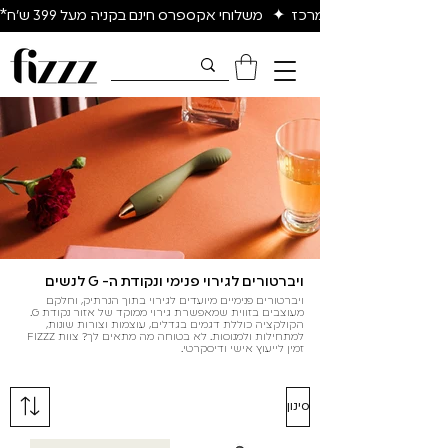
יום להיום באיזור המרכז  ✦   משלוחי אקספרס חינם בקניה מעל 399 ש״ח*
ויברטורים לגירוי פנימי ונקודת ה- G לנשים
ויברטורים פנימיים מיועדים לגירוי בתוך הנרתיק, וחלקם
מעוצבים בזווית שמאפשרת גירוי ממוקד של אזור נקודת G.
הקולקציה כוללת דגמים בגדלים, עוצמות וצורות שונות,
למתחילות ולמנוסות. לא בטוחה מה מתאים לך? צוות FIZZZ
זמין לייעוץ אישי ודיסקרטי.
סינון