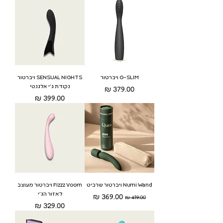
G-SLIM ויברטור
SENSUAL NIGHTS ויברטור
נקודת ג׳י אלגנטי
מחיר
מחיר
Numi Wand ויברטור שרביט
Fizzz Voom ויברטור מעוצב
לאזור הג'י
מחיר רגיל
מחיר מבצע
מחיר