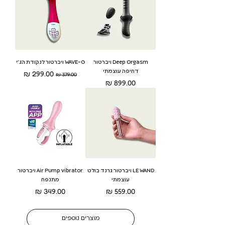
Deep Orgasm ויברטור
WAVE-G ויברטור לנקודת הג'י
דחיפה עוצמתי
מחיר רגיל
מחיר מבצע
מחיר
LE WAND ויברטור גרנד בולט
Air Pump vibrator ויברטור
עוצמתי
מתנפח
מחיר
מחיר
מוצרים נוספים