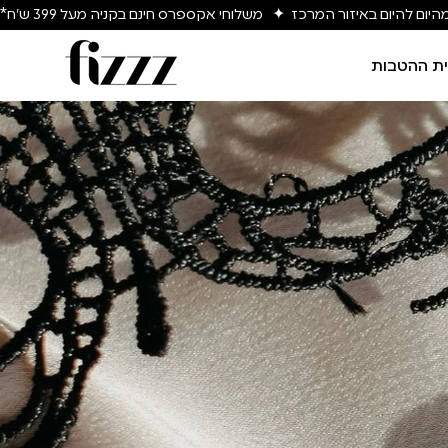
יום להיום באיזור המרכז  ✦   משלוחי אקספרס חינם בקניה מעל 399 ש״ח*
ת ההטבות