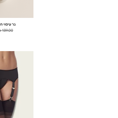
נר עיסוי חו
תצוג
מחיר רגיל