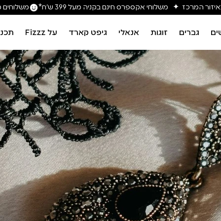
משלוחים מה
ים
גברים
זוגות
אנאלי
גיפט קארד
על Fizzz
תכני