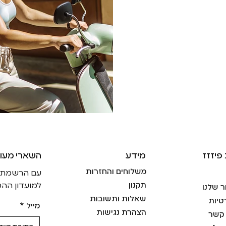
פיזזז
מידע
!השארי מעו
משלוחים והחזרות
עם הרשמתך ל
תקנון
למועדון ההט
ר שלנו
שאלות ותשובות
טיות
מייל
*
הצהרת נגישות
 קשר