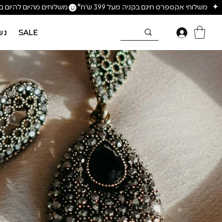
SALE
נש