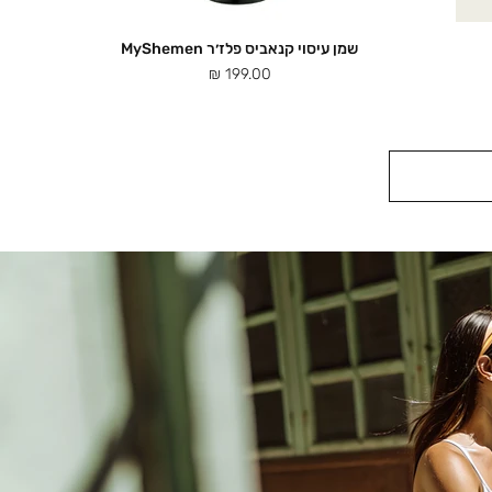
שמן עיסוי קנאביס פלז׳ר MyShemen
תצוגה מהירה
מחיר