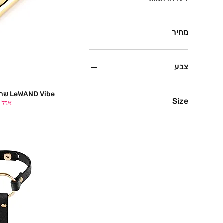
מחיר
צבע
LeWAND Vibe שרשרת ויברטור יוקרתית
תצוג
Size
אזל 
Large
Medium
Small