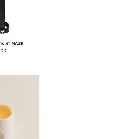
MAZE רצועת צמיד יד סקסית
תצוג
מחיר