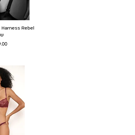
תצוג
el
שח
מחי