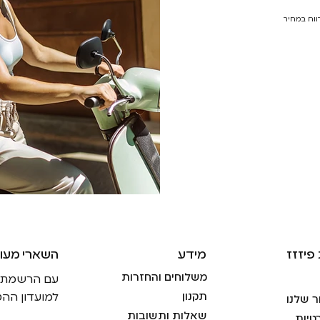
רווח במחיר
פיזזז
מידע
!השארי מעו
משלוחים והחזרות
עם הרשמתך ל
תקנון
למועדון ההט
ר שלנו
שאלות ותשובות
טיות