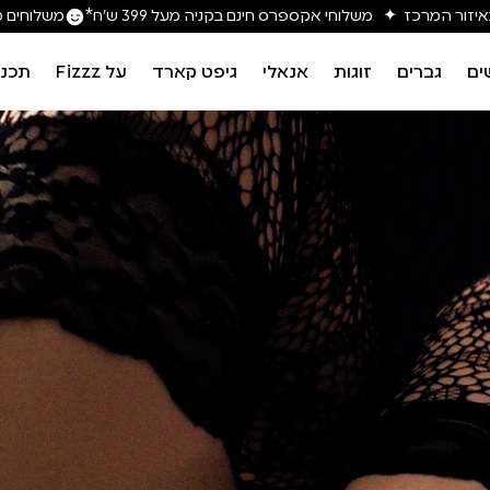
משלוחים מה
ים
גברים
זוגות
אנאלי
גיפט קארד
על Fizzz
תכני