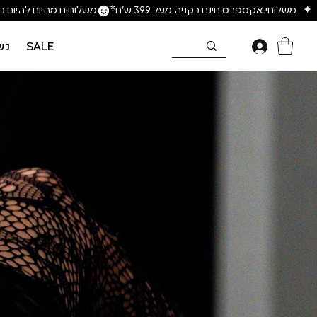
SALE
נש