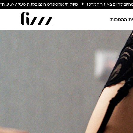
יום להיום באיזור המרכז  ✦   משלוחי אקספרס חינם בקניה מעל 399 ש״ח*
ת ההטבות