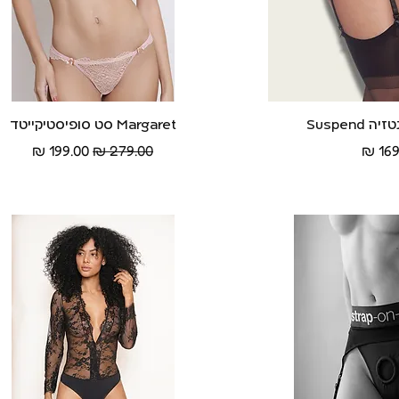
Suspend
ה מהירה
Margaret סט סופיסטיקייטד
תצוגה מהירה
ר
מחיר רגיל
מחיר מבצע