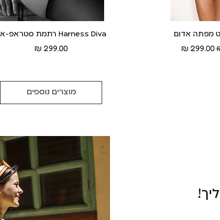
ה מהירה
Harness Diva רתמת סטראפ-און
תצוגה מהירה
מחיר מבצע
מחיר
מוצרים נוספים
יך!