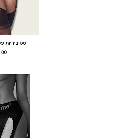
סט ביריות פנטזיה 
תצוג
מחי