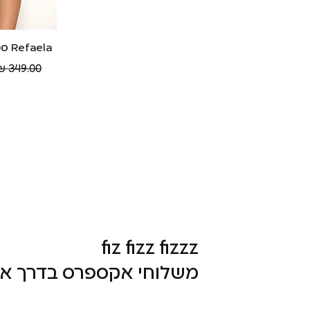
Refaela סט מפתה אדום
תצוג
מחיר רגיל
fiz fizz fizzz
משלוחי אקספרס בדרך אל