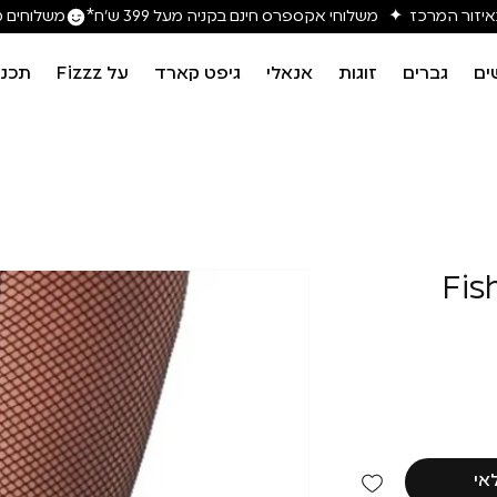
משלוחים מה
ים
גברים
זוגות
אנאלי
גיפט קארד
על Fizzz
תכני
אי