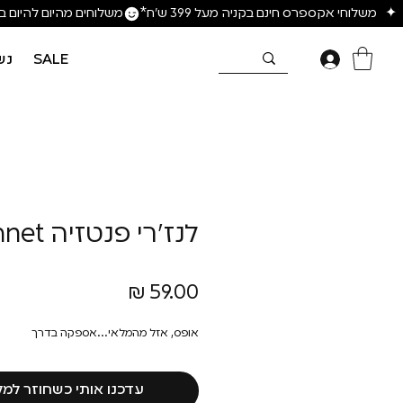
SALE
נש
לנז׳רי פנטזיה Fishnet
מחיר
אופס, אזל מהמלאי...אספקה בדרך
עדכנו אותי כשחוזר למל