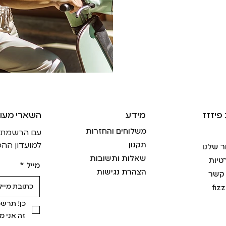
פיזזז
מידע
!השארי מעו
משלוחים והחזרות
עם הרשמתך ל
תקנון
למועדון ההט
ר שלנו
שאלות ותשובות
טיות
מייל
*
הצהרת נגישות
 קשר
fiz
זה אני 