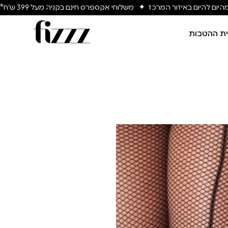
יום להיום באיזור המרכז  ✦   משלוחי אקספרס חינם בקניה מעל 399 ש״ח*
ת ההטבות