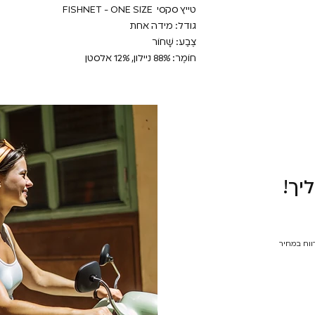
טייץ סקסי FISHNET - ONE SIZE
גודל: מידה אחת
צֶבַע: שָׁחוֹר
חוֹמֶר: 88% ניילון, 12% אלסטן
יך!
רווח במחיר