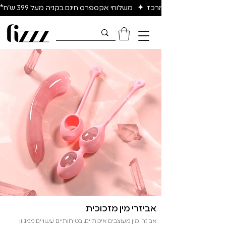
יום להיום באיזור המרכז  ✦   משלוחי אקספרס חינם בקניה מעל 399 ש״ח*
אביזרי מין מזכוכית
אביזרי מין מעוצבים איכותיים, בטיחותיים עשויים ממגוון