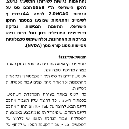
(התאמות נגישות לשירות) התשע"ג 2013,
לתקן הישראלי ת"י 5568 המבוסס על
הנחיות 2.0WCAG לרמה AA ובכפוף
לשינויים והתאמות שבוצעו במסמך התקן
הישראלי. התאמת הנגישות נבדקה
בדפדפנים המובילים כגון גוגל כרום ובינג
בגירסאות האחרונות, וכלה שימוש טכנולוגיות
מסייעות מסוג קורא מסך (NVDA).
הנגשת אתר fizzz
הוטמעו חוקי ARIA העוזרים לפרש את תוכן האתר
בצורה מדויקת וטובה יותר.
אנו משתדלים להוסיף תיאור טקסטואלי לכל אחת
מהתמונות וכל אחד מהאייקונים עבור טכנולוגיות
מסייעות.
כדי לנווט באתר בעזרת המקלדת השתמשו
בכפתור ה-Tab. כל לחיצה עליו תעביר אתכם
ללינק הבא. לחיצה על Shift + Tab תחזיר אתכם
ללינק הקודם. שינוי גודל הגופן מתבצע באמצעות
המקלדת, עבור הגדלת הגופן יש ללחוץ על
המקשים ctrl +, עבור הקטנת הגופן יש ללחוץ על