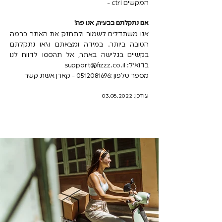
המקשים ctrl -
אם נתקלתם בבעיה, אנו פה!
אנו משתדלים לשמור ולתחזק את האתר ברמה
הטובה ביותר. במידה ומצאתם ו\או נתקלתם
בקשיים בגלישה באתר, אל תהססו לדווח לנו
בדוא״ל:
support@fizzz.co.il
מספר טלפון :
0512081696
- קארן אשת קשר
עודכן:
03.08.2022