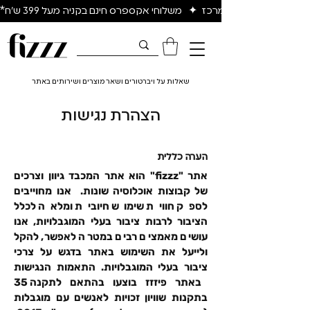
יום להיום באיזור המרכז  ✦   משלוחי אקספרס חינם בקניה מעל 399 ש״ח*
שאלות על ויברטורים ושאר מוצרים ושירותים באתר
הצהרת נגישות
הערה כללית
אתר "fizzz" הוא אתר המכבד גיוון וצרכים
של קבוצות אוכלוסיה שונות. אנו מחוייבים
לספק חווית שימוש חיובית ומלאה לכלל
הציבור לרבות ציבור בעלי המוגבלויות, אנו
עושים מאמצים רבים במטרה לאפשר, להקל
ולייעל את השימוש באתר בדגש על צרכי
ציבור בעלי המוגבלויות. התאמות הנגישות
באתר פיזזז בוצעו בהתאם לתקנה 35
בתקנות שוויון זכויות לאנשים עם מוגבלות