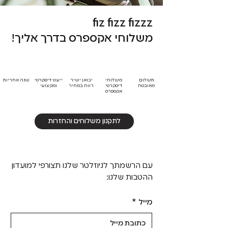
fiz fizz fizzz
משלוחי אקספרס בדרך אליך!
תשלום
משלוחי
יבואן ישיר
ייעוץ דיסקרטי
שנה אחריות
מאובטח
דיסקרטי
רווח במחיר
ומקצועי
אקספרס
לתקנון משלוחים והחזרות
עם הרשמתך לניוזלטר שלנו תצורפי למועדון
ההטבות שלנו:
מייל
*