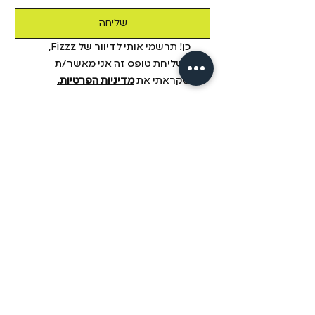
שליחה
כן! תרשמי אותי לדיוור של Fizzz, 
בשליחת טופס זה אני מאשר/ת 
שקראתי את 
מדיניות הפרטיות.
מידע
מבית פיזזז
מגזין
משלוחים והחזרות
הסיפור שלנו
תקנון
דיסקרטיות
שאלות ותשובות
יצירת קשר
הצהרת נגישות
fizzz mix