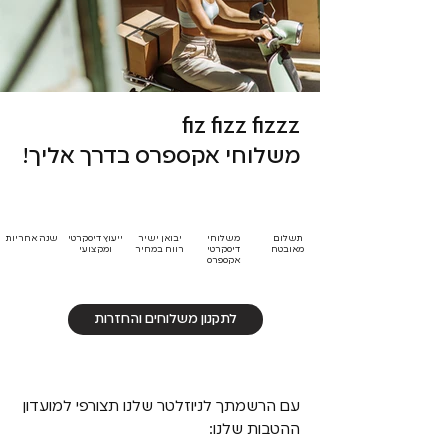
fiz fizz fizzz
משלוחי אקספרס בדרך אליך!
תשלום
משלוחי
יבואן ישיר
ייעוץ דיסקרטי
שנה אחריות
מאובטח
דיסקרטי
רווח במחיר
ומקצועי
אקספרס
לתקנון משלוחים והחזרות
עם הרשמתך לניוזלטר שלנו תצורפי למועדון
ההטבות שלנו: