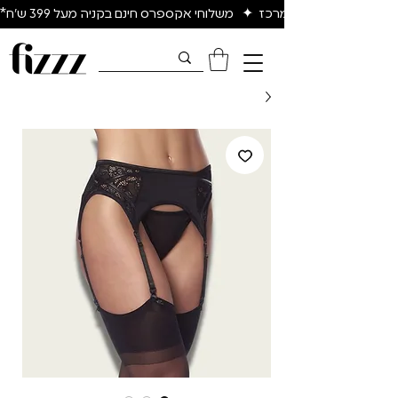
יום להיום באיזור המרכז  ✦   משלוחי אקספרס חינם בקניה מעל 399 ש״ח*