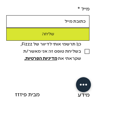
מייל
*
שליחה
כן! תרשמי אותי לדיוור של Fizzz, 
בשליחת טופס זה אני מאשר/ת 
שקראתי את 
מדיניות הפרטיות.
מידע
מבית פיזזז
מגזין
משלוחים והחזרות
הסיפור שלנו
תקנון
דיסקרטיות
שאלות ותשובות
יצירת קשר
הצהרת נגישות
fizzz mix