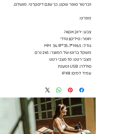
ויברטור סופר שקט, כך שגם דיסקרטי. מושלם.
מפרט:
צבע: ירוק אקווה
חומר: סיליקון נוזלי
גודל: 196.5*35.7*34.97 MM
משקל ברוטו של המוצר: 245 גרם
מצבי רטט: 10 מצבי רטט
סוללה: USB נטענת
עמיד למים: IPX8