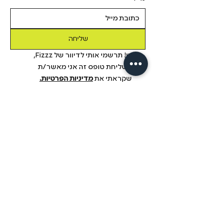
שליחה
כן! תרשמי אותי לדיוור של Fizzz, 
בשליחת טופס זה אני מאשר/ת 
שקראתי את 
מדיניות הפרטיות.
מידע
מבית פיזזז
מגזין
משלוחים והחזרות
הסיפור שלנו
תקנון
דיסקרטיות
שאלות ותשובות
יצירת קשר
הצהרת נגישות
fizzz mix