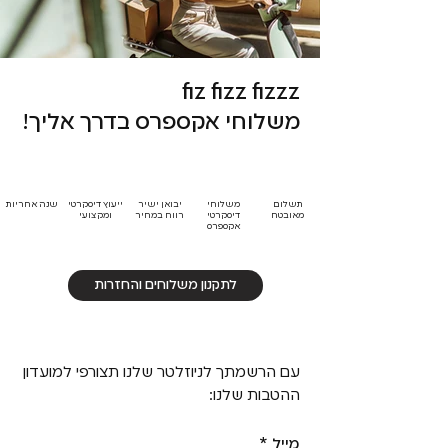
fiz fizz fizzz
משלוחי אקספרס בדרך אליך!
תשלום
משלוחי
יבואן ישיר
ייעוץ דיסקרטי
שנה אחריות
מאובטח
דיסקרטי
רווח במחיר
ומקצועי
אקספרס
לתקנון משלוחים והחזרות
עם הרשמתך לניוזלטר שלנו תצורפי למועדון
ההטבות שלנו:
מייל
*