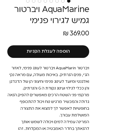
AquaMarine ויברטור
גמיש לגירוי פנימי
מחיר
הוספה לעגלת הקניות
ויברטור AquaMarin ויברטור לעונג פנימי, לאזור
הג'י, פנים הנרתיק. באיכות מעולה, עם מראה נקי
ואלגנטי ומיועד לעינוג פנימי וחיצוני הן של הדגדגן
והן ככלי לגילוי ועינוג נקודת ה G והנרתיק.
מרקמי פני השטח הרכים מאפשרים להפיק הנאה
גדולה והמכשיר מרגיש נוח ויכול להתכופף
בחופשיות לאפשר לך למצוא את התצורה
המושלמת עבורך.
המרינה עמידה למים ויכולה לשמש אותך
להנאתך בחדר האמבטיה או המקלחת. זהו