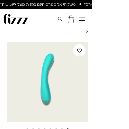
יום להיום באיזור המרכז  ✦   משלוחי אקספרס חינם בקניה מעל 399 ש״ח*