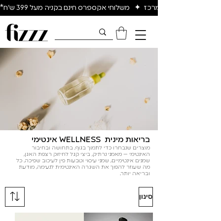
יום להיום באיזור המרכז  ✦   משלוחי אקספרס חינם בקניה מעל 399 ש״ח*
בריאות מינית WELLNESS אינטימי
מוצרים שנבחרו כדי לתמוך בגוף, בתחושה ובחיבור
האינטימי — מאמני נרתיק, ביצי קגל לחיזוק רצפת האגן,
שמנים אינטימיים, שמני עיסוי וטבעות פין לעיכוב שפיכה. כל
מה שעוזר להפוך את השגרה האינטימית לנעימה, מודעת
ובריאה יותר.
סינון