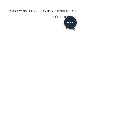
עם הרשמתך לניוזלטר שלנו תצורפי למועדון
ההטבות שלנו:
מייל
*
שליחה
כן! תרשמי אותי לדיוור של Fizzz, 
בשליחת טופס זה אני מאשר/ת 
שקראתי את 
מדיניות הפרטיות.
מידע
מבית פיזזז
מגזין
משלוחים והחזרות