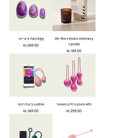
Oh-fire • Erotic Intimacy
Yoni Egg ביצי יוני
Candle
מחיר
מחיר
AMi מאמן נרתיק משופר
Lushie ביצת רטט
מחיר
מחיר