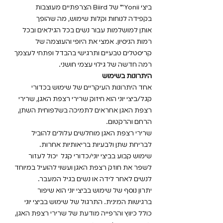
ביצי Yonii™ של Biird הצרפתיים מעוצבות
בקפידה לנוחות וקלות שימוש, מה שהופך
אותן למושלמות עבור נשים בכל הגילאים ובכל
רמות הניסיון. אמצי את היופי והעוצמה של
קריסטלים טבעיים ותרגישי בהבדל ופתחי לעצמך
רמה חדשה של גילוי עצמי חושני.
היתרונות בשימוש
אחד היתרונות העיקריים של שימוש בכדורי
קגל/ביצי יוני הוא חיזוק שרירי רצפת האגן, שרירי
רצפת האגן אחראים לתמיכה בשלפוחית השתן,
הרחם והרקטום.
שרירי רצפת האגן מוחלשים עלולים להוביל
לבריחת שתן ולבעיות בריאותיות אחרות.
שימוש קבוע בביצי יוני/כדורי קגל יכול לעזור
לשפר את חוזק רצפת האגן ועשוי להועיל במיוחד
לנשים לאחר לידה או נשים בגיל המעבר.
יתרון נוסף של שימוש בביצי יוני הוא שיפור
ברגישות המינית. התרגול של שימוש בביצי יוני
כולל כיווץ והרפייה מודעת של שרירי רצפת האגן,