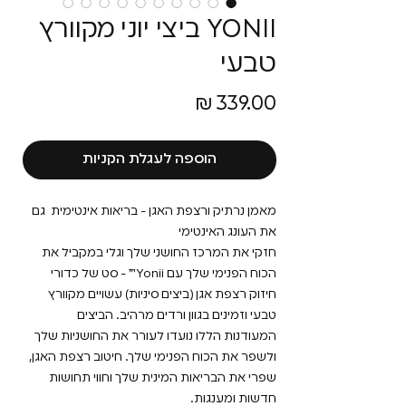
YONII ביצי יוני מקוורץ
טבעי
מחיר
הוספה לעגלת הקניות
מאמן נרתיק ורצפת האגן - בריאות אינטימית גם
את העונג האינטימי
חזקי את המרכז החושני שלך וגלי במקביל את
הכוח הפנימי שלך עם Yonii™ - סט של כדורי
חיזוק רצפת אגן (ביצים סיניות) עשויים מקוורץ
טבעי וזמינים בגוון ורדים מרהיב. הביצים
המעודנות הללו נועדו לעורר את החושניות שלך
ולשפר את הכוח הפנימי שלך. חיטוב רצפת האגן,
שפרי את הבריאות המינית שלך וחווי תחושות
חדשות ומענגות.