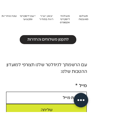
תשלום
משלוחי
יבואן ישיר
ייעוץ דיסקרטי
שנה אחריות
מאובטח
דיסקרטי
רווח במחיר
ומקצועי
אקספרס
לתקנון משלוחים והחזרות
עם הרשמתך לניוזלטר שלנו תצורפי למועדון
ההטבות שלנו:
מייל
*
שליחה
כן! תרשמי אותי לדיוור של Fizzz, 
בשליחת טופס זה אני מאשר/ת 