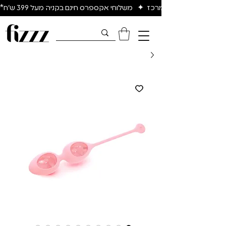
יום להיום באיזור המרכז  ✦   משלוחי אקספרס חינם בקניה מעל 399 ש״ח*