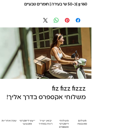
160 g |כ-50 ש' בעירה | חומרים טבעיים
fiz fizz fizzz
משלוחי אקספרס בדרך אליך!
תשלום
משלוחי
יבואן ישיר
ייעוץ דיסקרטי
שנה אחריות
מאובטח
דיסקרטי
רווח במחיר
ומקצועי
אקספרס