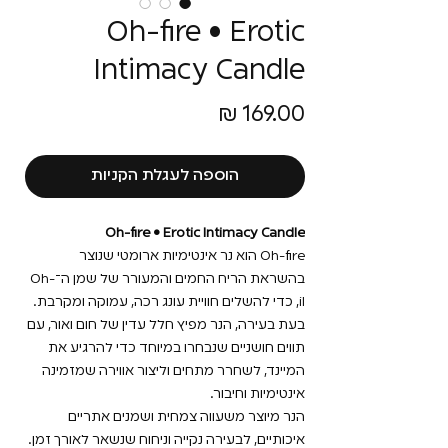
Oh-fire • Erotic
Intimacy Candle
מחיר
הוספה לעגלת הקניות
Oh-fire • Erotic Intimacy Candle
Oh-fire הוא נר אינטימיות ארומטי שנוצר
בהשראת הריח החמים והמעורר של שמן ה־Oh-
il, כדי להשלים חוויית עונג רכה, עמוקה ומקרבת.
בעת בעירה, הנר מפיץ חלל עדין של חום ואור, עם
תווים חושניים שנבחרו במיוחד כדי להרגיע את
המיינד, לשחרר מתחים וליצור אווירה שמזמינה
אינטימיות וחיבור.
הנר מיוצר משעווה צמחית ושמנים אתריים
איכותיים, לבעירה נקייה וניחוח שנשאר לאורך זמן.