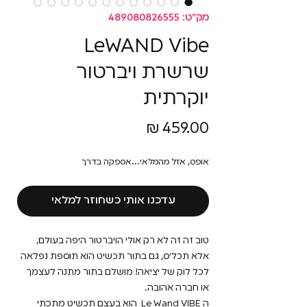
מק"ט: 489080826555
LeWAND Vibe
שרשרת ויברטור
יוקרתית
מחיר
אופס, אזל מהמלאי...אספקה בדרך
עדכנו אותי כשחוזר למלאי
טוב זה זה לא רק אולי הויברטור היפה בעולם,
אלא תכל׳ס, גם בתור תכשיט הוא תוספת נפלאה
לכל לוק של יציאה! מושלם בתור מתנה לעצמך
או חברה אהובה.
ה Le Wand VIBE הוא בעצם תכשיט מתכתי