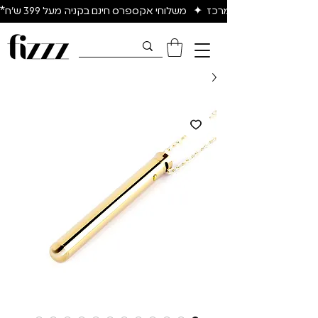
יום להיום באיזור המרכז  ✦   משלוחי אקספרס חינם בקניה מעל 399 ש״ח*