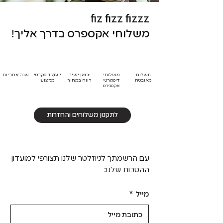
fiz fizz fizzz
משלוחי אקספרס בדרך אליך!
תשלום
משלוחי
יבואן ישיר
ייעוץ דיסקרטי
שנה אחריות
מאובטח
דיסקרטי
רווח במחיר
ומקצועי
אקספרס
לתקנון משלוחים והחזרות
עם הרשמתך לניוזלטר שלנו תצורפי למועדון
ההטבות שלנו:
מייל
*