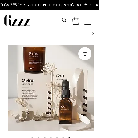
יום להיום באיזור המרכז  ✦   משלוחי אקספרס חינם בקניה מעל 399 ש״ח*