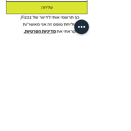
שליחה
כן! תרשמי אותי לדיוור של Fizzz, 
בשליחת טופס זה אני מאשר/ת 
שקראתי את 
מדיניות הפרטיות.
מידע
מבית פיזזז
מגזין
משלוחים והחזרות
הסיפור שלנו
תקנון
דיסקרטיות
שאלות ותשובות
יצירת קשר
הצהרת נגישות
fizzz mix