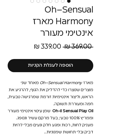
Oh–Sensual
Harmony מארז
אינטימי מעורר
מחיר
מחיר
 ‏369.00 ‏₪ 
רגיל
מבצע
הוספה לעגלת הקניות
מארז
Oh–Sensual Harmony
מאחד שני
מוצרים שנוצרו כדי להדליק את הגוף, להרגיע את
הראש, וליצור אינטימיות זורמת שמרגישה טבעית,
חמה ומעוררת תשוקה.
Oh-il Sensual Play Oil
שמן עיסוי אינטימי מעורר
וממריץ 100% טבעי, בעל מרקם עשיר ונספג.
מעניק לחות, רכות ומגע חלק ונעים מבלי להיות
דביק ובלי תחושת שמנוניות..