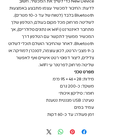
New Device כדי לשייך את המכשיר. חשוב
לדעת: החיבור למכשיר עצמו מתבצע באמצעות
Bluetooth בלבד (לטווח של עד כ-10 מטרים).
לשליטה מרחוק מכל מקום בעולם, הטלפון שלך
מתחבר לאינטרנט (WiFi או נתונים סלולריים), אך
המכשיר ממשיך לתקשר עם הטלפון דרך
Bluetooth. לאחר שהחיבור הושלם תוכלי לשלוט
ב-9 מצבי הרטט, לכוון עוצמה, לסנכרן למוזיקה או
צלילים, ליצור דפוסי רטט אישיים ואף לאפשר
שליטה מרחוק לפרטנר עי WIFI.
מפרט טכני
מידות: ‎95 × 46 × 28 מ״מ
משקל: כ-200 גרם
חומר: סיליקון איכותי
טעינה: USB מגנטית נטענת
עמיד במים
זמן פעולה: עד כ-60 דקות