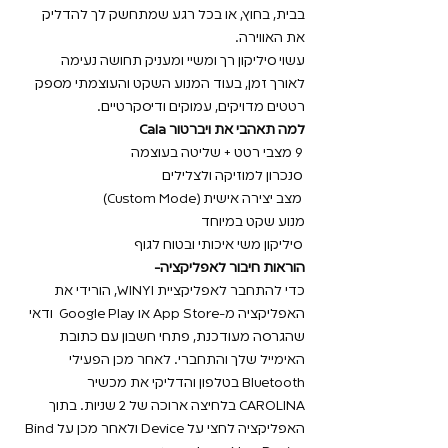
בבית, בחוץ, או בכל רגע שמתחשק לך להדליק
את האווירה.
עשוי סיליקון רך ומשיי ומעניק תחושה נעימה
לאורך זמן, בעוד המנוע השקט והעוצמתי מספק
רטטים מדויקים, עמוקים ודיסקרטיים.
למה תאהבי את ויברטור Cala
9 מצבי רטט + שליטה בעוצמה
סנכרון למוזיקה ולצלילים
מצב יצירה אישית (Custom Mode)
מנוע שקט במיוחד
סיליקון משי איכותי ובטוח לגוף
הוראות חיבור לאפליקציה-
כדי להתחבר לאפליקציית WINYI, הורידי את
האפליקציה מ-App Store או Google Play ודאי
שהגרסה מעודכנת, פתחי חשבון עם כתובת
האימייל שלך והתחברי. לאחר מכן הפעילי
Bluetooth בטלפון והדליקי את מכשיר
CAROLINA בלחיצה ארוכה של 2 שניות. בתוך
האפליקציה לחצי על Device ולאחר מכן על Bind