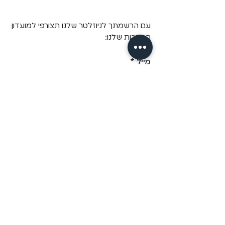
עם הרשמתך לניוזלטר שלנו תצורפי למועדון
ההטבות שלנו:
מייל
*
שליחה
כן! תרשמי אותי לדיוור של Fizzz, 
בשליחת טופס זה אני מאשר/ת 
שקראתי את 
מדיניות הפרטיות.
מידע
מבית פיזזז
מגזין
משלוחים והחזרות