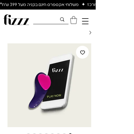
יום להיום באיזור המרכז  ✦   משלוחי אקספרס חינם בקניה מעל 399 ש״ח*