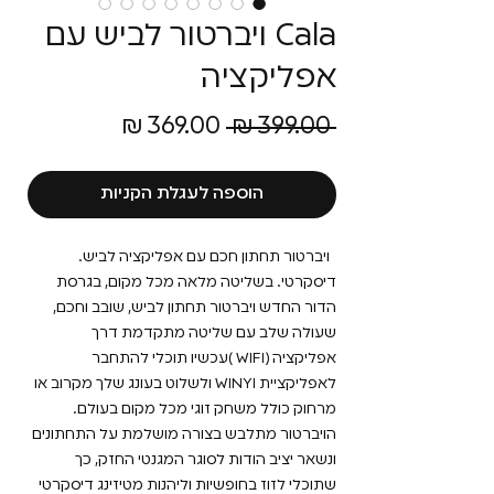
Cala ויברטור לביש עם
אפליקציה
מחיר
מחיר
 ‏399.00 ‏₪ 
רגיל
מבצע
הוספה לעגלת הקניות
ויברטור תחתון חכם עם אפליקציה לביש.
דיסקרטי. בשליטה מלאה מכל מקום, בגרסת
הדור החדש ויברטור תחתון לביש, שובב וחכם,
שעולה שלב עם שליטה מתקדמת דרך
אפליקציה (WIFI )עכשיו תוכלי להתחבר
לאפליקציית WINYI ולשלוט בעונג שלך מקרוב או
מרחוק כולל משחק זוגי מכל מקום בעולם.
הויברטור מתלבש בצורה מושלמת על התחתונים
ונשאר יציב הודות לסוגר המגנטי החזק, כך
שתוכלי לזוז בחופשיות וליהנות מטיזינג דיסקרטי