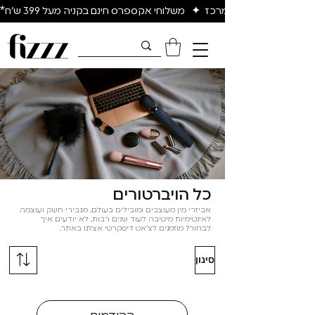
יום להיום באיזור המרכז  ✦   משלוחי אקספרס חינם בקניה מעל 399 ש״ח*
כל הויברטורים
אביזרי מין מעוצבים ומובילים בעולם, מגבירי חשק ועוצמה
לאינטימיות מיטיבה לעוד שנים רבות. לא יודעים איך
לבחור? מוזמנים לצ'אט דיסקרטי אצלנו באתר.
סינון