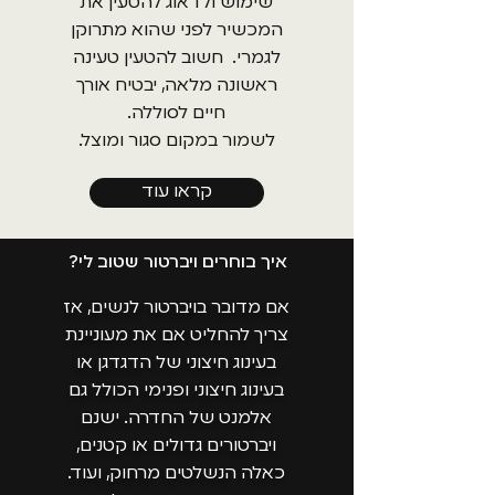
שימוש ולדאוג להטעין את
ממליצות לבחור פחות לפי “מה הכי פופולרי”,
המכשיר לפני שהוא מתרוקן
ויותר לפי סוג החוויה שאת או אתם רוצים ליצור:
לגמרי. חשוב להטעין טעינה
רטט, יניקה, חדירה, גירוי חיצוני, משחק זוגי או
ראשונה מלאה, יבטיח אורך
פשוט דרך חדשה להכיר את הגוף.
חיים לסוללה.
לשמור במקום סגור ומוצל.
קראו עוד
איך בוחרים ויברטור שטוב לי?
אם מדובר בויברטור לנשים, אז
צריך להחליט אם את מעוניינת
בעינוג חיצוני של הדגדגן או
בעינוג חיצוני ופנימי הכולל גם
אלמנט של החדרה. ישנם
ויברטורים גדולים או קטנים,
כאלה הנשלטים מרחוק, ועוד.