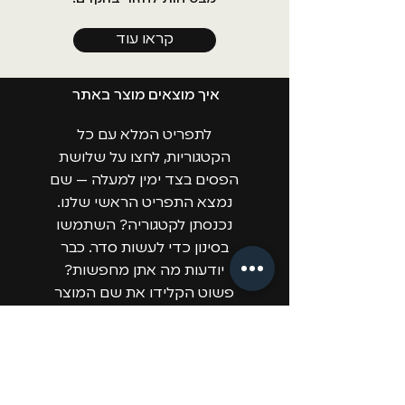
קראו עוד
איך מוצאים מוצר באתר
לתפריט המלא עם כל
הקטגוריות, לחצו על שלושת
הפסים בצד ימין למעלה — שם
נמצא התפריט הראשי שלנו.
נכנסתן לקטגוריה? השתמשו
בסינון כדי לעשות סדר. כבר
יודעות מה אתן מחפשות?
פשוט הקלידו את שם המוצר
בשורת החיפוש.
ובכל שאלה, התלבטות או צורך
בהמלצה — הצ׳אט הדיסקרטי
שלנו כאן בשבילכן. קול אנושי,