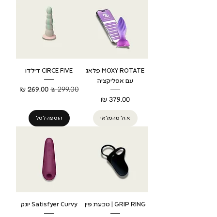
MOXY ROTATE פלאג
CIRCE FIVE דילדו
עם אפליקציה
מחיר רגיל
מחיר מבצע
מחיר
אזל מהמלאי
הוספה לסל
GRIP RING | טבעת פין
Satisfyer Curvy יונק