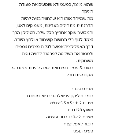
שהוא מייצר, כמעט ולא שומעים את פעולת
היניקה.
מה שמייחד אותו הוא שהחוויה בנויה להיות
הדרגתית מתחילים בעדינות, מעמיקים לאט,
והמכשיר עוקב אחרייך בכל שלב. הסיליקון הרך
נצמד לגוף בלי תחושת קשיחות או לחץ מיותר.
דרך האפליקציה אפשר לגלות מצבים נוספים
ולמסור את השליטה לפרטנר לחוויה זוגית
משחקית.
הסונה 3 עמיד במים ואת יכולה להינות ממנו בכל
מקום שתבחרי.
מפרט טכני :
חומר סיליקון היפואלרגני רפואי משובח
מידות 11.2 x 5.5 x 5.1 ס״מ
משקל128 גרם
מצבים 10-12 דרגות עוצמה
חיבור לאפליקציה
טעינה USB