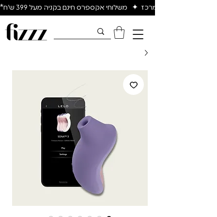
יום להיום באיזור המרכז  ✦   משלוחי אקספרס חינם בקניה מעל 399 ש״ח*