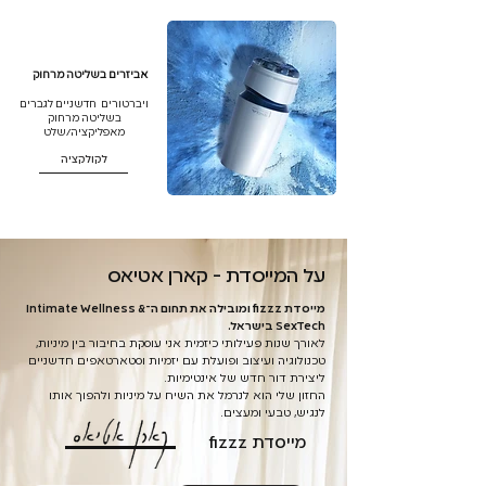
אביזרים בשליטה מרחוק
ויברטורים חדשניים לגברים
בשליטה מרחוק
מאפליקציה/שלט
לקולקציה
על המייסדת - קארן אטיאס
מייסדת fizzz ומובילה את תחום ה־Intimate Wellness &
SexTech בישראל.
לאורך שנות פעילותי כיזמית אני עוסקת בחיבור בין מיניות,
טכנולוגיה ועיצוב ופועלת עם יזמיות וסטארטאפים חדשניים
ליצירת דור חדש של אינטימיות.
החזון שלי הוא לנרמל את השיח על מיניות ולהפוך אותו
לנגיש, טבעי ומעצים.
מייסדת fizzz