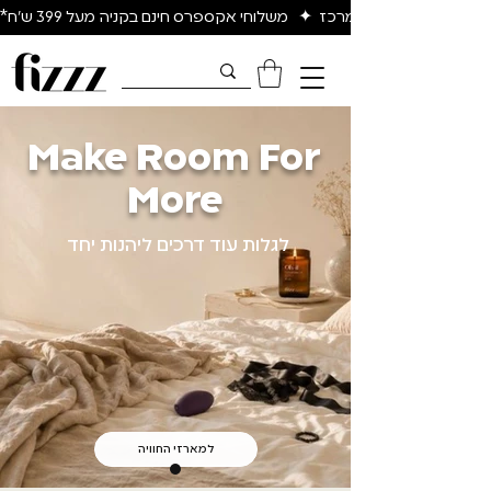
יום להיום באיזור המרכז  ✦   משלוחי אקספרס חינם בקניה מעל 399 ש״ח*
Make Room For
More
לגלות עוד דרכים ליהנות יחד
למארזי החוויה