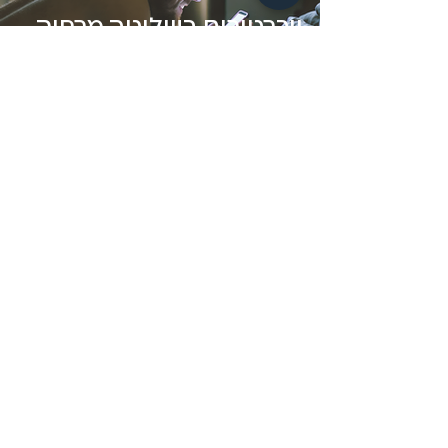
ויברטורים בשליטה מרחוק
ביחד או לחוד, ויברטורים אינטראקטיביים
להתממשקות והתענגות מרחוק
לקולקציה
התקשורת מפרגנת
Follow us on Instagram
@fizzz_love