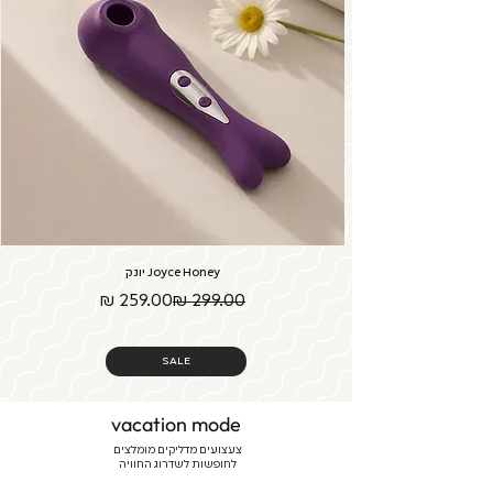
Joyce Honey יונק
מחיר רגיל
מחיר מבצע
SALE
vacation mode
צעצועים מדליקים מומלצים
לחופשות לשדרוג החוויה