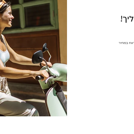
יך!
רווח במחיר