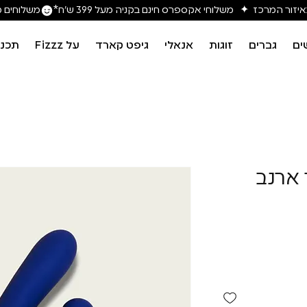
משלוחים מה
ים
גברים
זוגות
אנאלי
גיפט קארד
על Fizzz
תכני
רטור ארנב
יר
צע