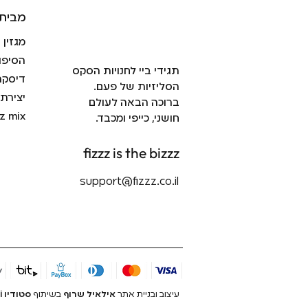
מבית 
מגזין
הסיפו
תגידי ביי לחנויות הסקס
דיסקר
הסליזיות של פעם.
יצירת
ברוכה הבאה לעולם
zz mix
חושני, כייפי ומכבד.
fizzz is the bizzz
support@fizzz.co.il
עיצוב ובניית אתר
אילאיל שרוף
בשיתוף
סטודיו youxi