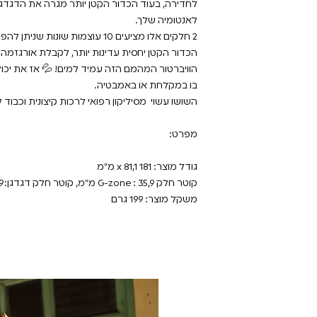
לחדירה, בעוד הכדור הקטן יותר מגרה את הדגד
לאנטומיה שלך.
2 חלקים אלו מציעים 10 עוצמות שונ
הכדור הקטן יחסית עדינות יותר, לקבלת אורגזמה
הוויברטור המהמם הזה עמיד למים! 💦 אז את יכו
בו במקלחת או באמבטיה.
השושו עשוי מסיליקון רפואי לרכות קיצונית וכבוד 
מפרט:
גודל מוצר: 181 x 81,1 מ"מ
קוטר חלק G-zone : 35,9 מ"מ, קוטר חלק דגדגן: 29,9 מ"מ קוטר ידית: 48,4 מ"מ
משקל מוצר: 199 גרם