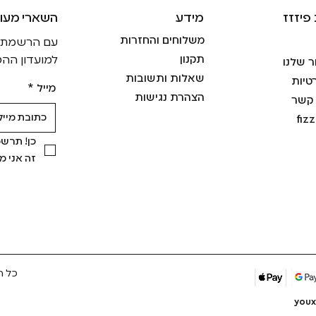
פיזזז
מידע
!השארי מעו
משלוחים והחזרות
עם הרשמתך ל
תקנון
למועדון ההט
ר שלנו
שאלות ותשובות
טיות
מייל
*
הצהרת נגישות
 קשר
fiz
זה אני 
כל ה