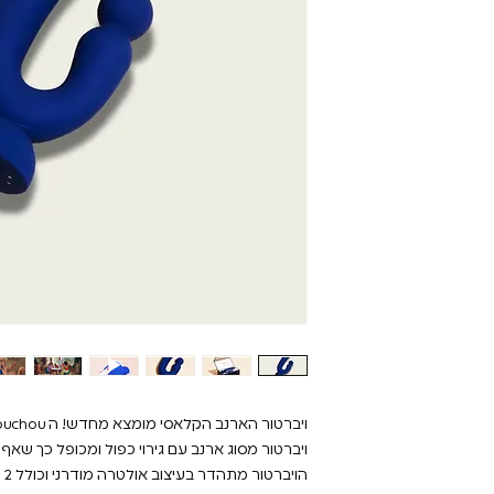
ויברטור מסוג ארנב עם גירוי כפול ומכופל כך ש
הו