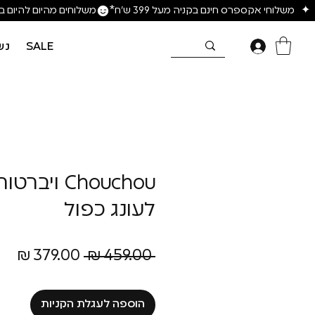
SALE
נש
Chouchou ויב
לעונג כפול
מחיר
מח
 ‏459.00 ‏₪ 
רגיל
מב
הוספה לעגלת הקניות