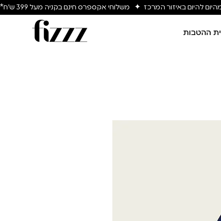
יום להיום באיזור המרכז  ✦   משלוחי אקספרס חינם בקניה מעל 399 ש״ח*
ת ההטבות