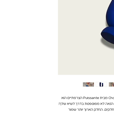
ויברטור הארנב הקלאסי מומצא מחדש! ה Chouchou מבית Puissante הצרפתיים הוא
אף הנאה לא מפוספסת בדרך לשיא שלך!
יברטור מתהדר בעיצוב אולטרה מודרני וכולל 2 חלקים. החלק הארוך יותר שמור