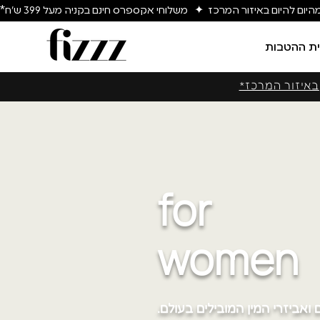
יום להיום באיזור המרכז  ✦   משלוחי אקספרס חינם בקניה מעל 399 ש״ח*
ת ההטבות
באיזור המרכז*
for
women
 ואביזרי המין המובילים בעולם.