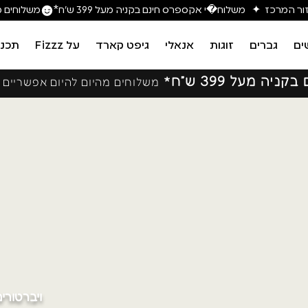
משלוחים מה
ים
גברים
זוגות
אנאלי
גיפט קארד
על Fizzz
תכני
יה מעל 399 ש״ח*
משלוחים מהיום להיום אפשריים
ויברטורים