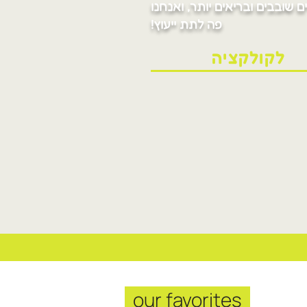
ם שובבים ובריאים יותר, ואנחנו
פה לתת ייעוץ!
לקולקציה
​ our favorites