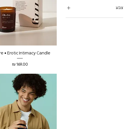
צבע
תצוגה מהירה
re • Erotic Intimacy Candle
מחיר