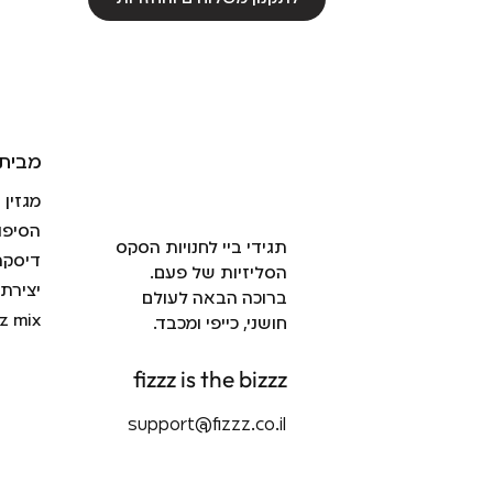
מבית 
מגזין
הסיפו
תגידי ביי לחנויות הסקס
דיסקר
הסליזיות של פעם.
יצירת
ברוכה הבאה לעולם
zz mix
חושני, כייפי ומכבד.
fizzz is the bizzz
support@fizzz.co.il