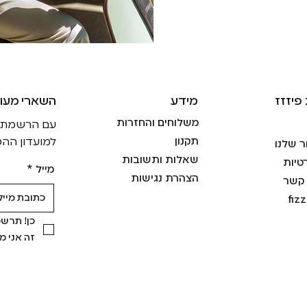
פיזזז
מידע
!השארי מעו
משלוחים והחזרות
עם הרשמתך ל
תקנון
למועדון ההט
ר שלנו
שאלות ותשובות
טיות
מייל
*
הצהרת נגישות
 קשר
fiz
זה אני 