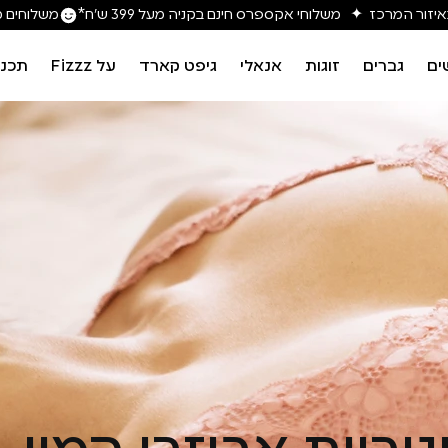
משלוחים מה
ים
גברים
זוגות
אנאלי
גיפט קארד
על Fizzz
תכני