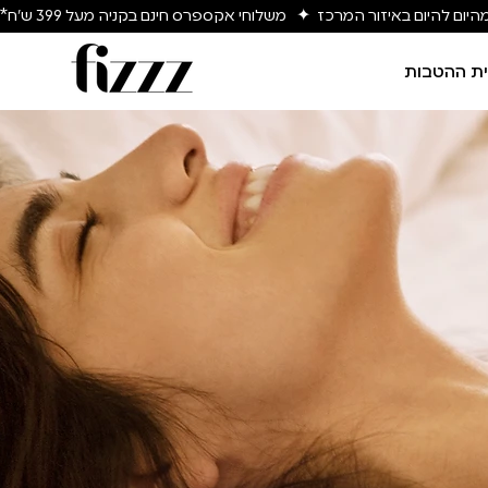
יום להיום באיזור המרכז  ✦   משלוחי אקספרס חינם בקניה מעל 399 ש״ח*
ת ההטבות