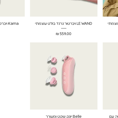
תצוגה מהירה
ת
LE WAND ויברטור גרנד בולט עוצמתי
Kama ויברטור לנקודת הג׳י מודולרי
מחיר
תצוגה מהירה
ליטה עם
Belle יונק שקט ומעורר