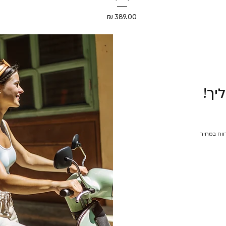
מחיר
יך!
רווח במחיר