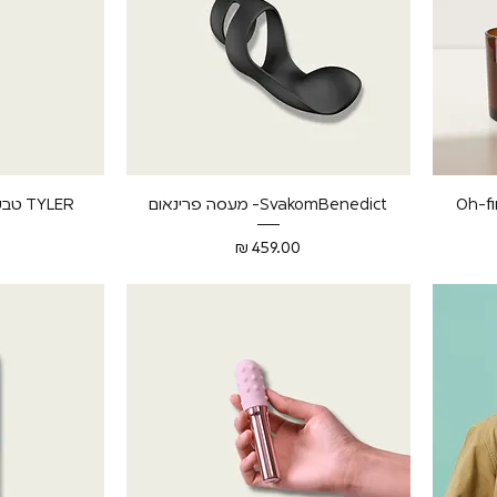
תצוגה מהירה
ת
Oh-fi
SvakomBenedict- מעסה פרינאום
TYLER טבעת פין רוטטת יוקרתית
מחיר