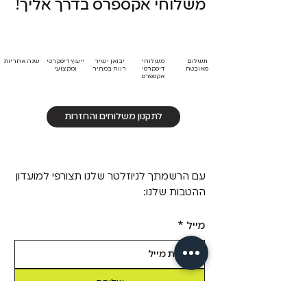
משלוחי אקספרס בדרך אליך!
תשלום
משלוחי
יבואן ישיר
ייעוץ דיסקרטי
שנה אחריות
מאובטח
דיסקרטי
רווח במחיר
ומקצועי
אקספרס
לתקנון משלוחים והחזרות
עם הרשמתך לניוזלטר שלנו תצורפי למועדון
ההטבות שלנו:
מייל
*
שליחה
כן! תרשמי אותי לדיוור של Fizzz, 