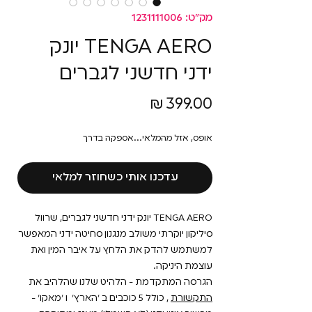
מק"ט: 1231111006
TENGA AERO יונק
ידני חדשני לגברים
מחיר
אופס, אזל מהמלאי...אספקה בדרך
עדכנו אותי כשחוזר למלאי
TENGA AERO יונק ידני חדשני לגברים, שרוול
סיליקון יוקרתי משולב מנגנון סחיטה ידני המאפשר
למשתמש להדק את הלחץ על איבר המין ואת
עוצמת היניקה.
הגרסה המתקדמת - הלהיט שלנו שהלהיב את
התקשורת
, כולל 5 כוכבים ב ׳הארץ׳ ו ׳מאקו׳ -