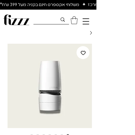
יום להיום באיזור המרכז  ✦   משלוחי אקספרס חינם בקניה מעל 399 ש״ח*