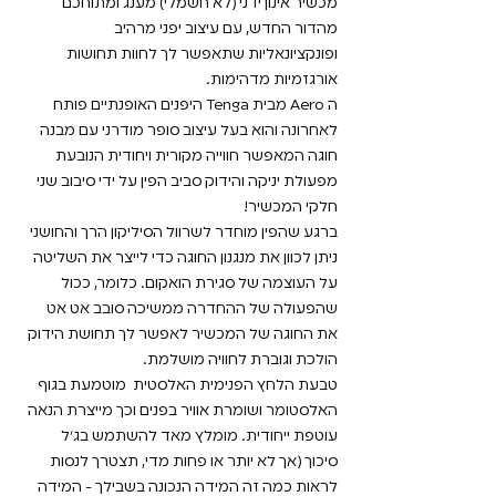
מכשיר אינון ידני (לא חשמלי) מענג ומתוחכם
מהדור החדש, עם עיצוב יפני מרהיב
ופונקציונאליות שתאפשר לך לחוות תחושות
אורגזמיות מדהימות.
ה Aero מבית Tenga היפנים האופנתיים פותח
לאחרונה והוא בעל עיצוב סופר מודרני עם מבנה
חוגה המאפשר חווייה מקורית ויחודית הנובעת
מפעולת יניקה והידוק סביב הפין על ידי סיבוב שני
חלקי המכשיר!
ברגע שהפין מוחדר לשרוול הסיליקון הרך והחושני
ניתן לכוון את מנגנון החוגה כדי לייצר את השליטה
על העוצמה של סגירת הואקום. כלומר, ככול
שהפעולה של ההחדרה ממשיכה סובב אט אט
את החוגה של המכשיר לאפשר לך תחושת הידוק
הולכת וגוברת לחוויה מושלמת.
טבעת הלחץ הפנימית האלסטית מוטמעת בגוף
האלסטומר ושומרת אוויר בפנים וכך מייצרת הנאה
עוטפת ייחודית. מומלץ מאד להשתמש בג׳ל
סיכוך (אך לא יותר או פחות מדי, תצטרך לנסות
לראות כמה זה המידה הנכונה בשבילך - המידה