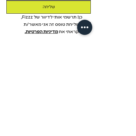
שליחה
כן! תרשמי אותי לדיוור של Fizzz, 
בשליחת טופס זה אני מאשר/ת 
שקראתי את 
מדיניות הפרטיות.
מידע
מבית פיזזז
מגזין
משלוחים והחזרות
הסיפור שלנו
תקנון
דיסקרטיות
שאלות ותשובות
יצירת קשר
הצהרת נגישות
fizzz mix