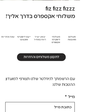
fiz fizz fizzz
משלוחי אקספרס בדרך אליך!
תשלום
משלוחי
יבואן ישיר
ייעוץ דיסקרטי
שנה אחריות
מאובטח
דיסקרטי
רווח במחיר
ומקצועי
אקספרס
לתקנון משלוחים והחזרות
עם הרשמתך לניוזלטר שלנו תצורפי למועדון
ההטבות שלנו:
מייל
*