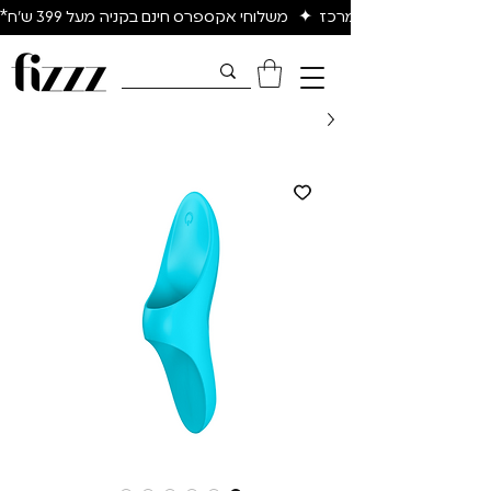
יום להיום באיזור המרכז  ✦   משלוחי אקספרס חינם בקניה מעל 399 ש״ח*