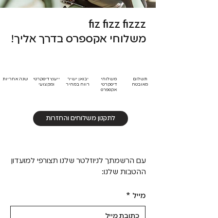
fiz fizz fizzz
משלוחי אקספרס בדרך אליך!
תשלום
משלוחי
יבואן ישיר
ייעוץ דיסקרטי
שנה אחריות
מאובטח
דיסקרטי
רווח במחיר
ומקצועי
אקספרס
לתקנון משלוחים והחזרות
עם הרשמתך לניוזלטר שלנו תצורפי למועדון
ההטבות שלנו:
מייל
*