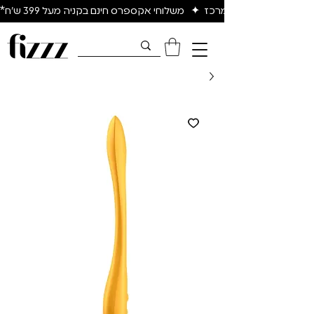
יום להיום באיזור המרכז  ✦   משלוחי אקספרס חינם בקניה מעל 399 ש״ח*