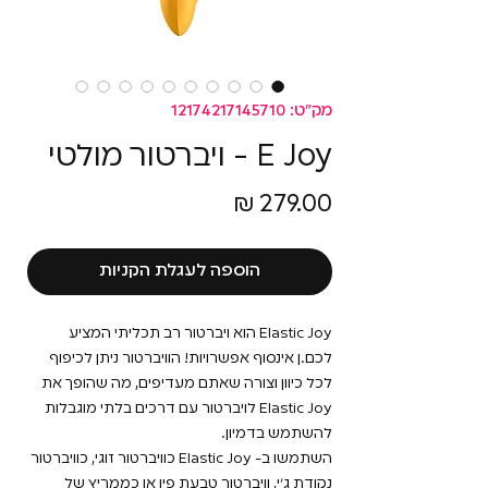
מק"ט: 12174217145710
E Joy - ויברטור מולטי
מחיר
הוספה לעגלת הקניות
Elastic Joy הוא ויברטור רב תכליתי המציע
לכם.ן אינסוף אפשרויות! הוויברטור ניתן לכיפוף
לכל כיוון וצורה שאתם מעדיפים, מה שהופך את
Elastic Joy לויברטור עם דרכים בלתי מוגבלות
להשתמש בדמיון.
השתמשו ב- Elastic Joy כוויברטור זוגי, כוויברטור
נקודת ג'י, וויברטור טבעת פין או כממריץ של