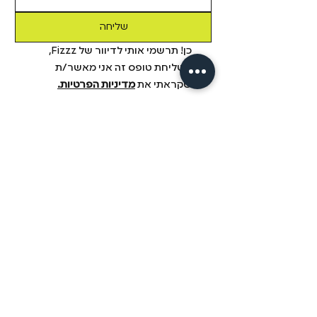
שליחה
כן! תרשמי אותי לדיוור של Fizzz, 
בשליחת טופס זה אני מאשר/ת 
שקראתי את 
מדיניות הפרטיות.
מידע
מבית פיזזז
מגזין
משלוחים והחזרות
הסיפור שלנו
תקנון
דיסקרטיות
שאלות ותשובות
יצירת קשר
הצהרת נגישות
fizzz mix