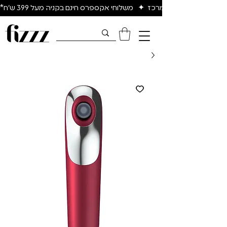
יום להיום באיזור המרכז  ✦   משלוחי אקספרס חינם בקניה מעל 399 ש״ח*