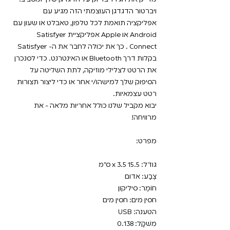
ויברטור הדגדגן העוצמתי הזה מגיע עם
אפליקציה תואמת לכל טלפון, טאבלט או שעון עם
Android או Apple אפליקציית Satisfyer
Connect . כך את יכולה לחבר את ה- Satisfyer
בקלות דרך Bluetooth או האינטרנט. כדי לסנכרן
את הרטט לצלילי מוזיקה, לתת השליטה על
הסיפוק שלך למישהו/י אחר או כדי ליצור תצורות
רטט עצמאיות.
יבוא מקביל שלנו כולל אחריות מלאה - את
מרוויחה!
מפרט:
גודל: 15.5 x 3.5 ס"מ
צֶבַע: אדום
חוֹמֶר: סיליקון
חסין מים: חסין מים
הטענה: USB
מִשׁקָל: 0.138