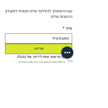
עם הרשמתך לניוזלטר שלנו תצורפי למועדון
ההטבות שלנו:
מייל
*
שליחה
כן! תרשמי אותי לדיוור של Fizzz, 
בשליחת טופס זה אני מאשר/ת 
שקראתי את 
מדיניות הפרטיות.
מידע
מבית פיזזז
מגזין
משלוחים והחזרות