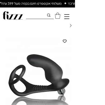
יום להיום באיזור המרכז  ✦   משלוחי אקספרס חינם בקניה מעל 399 ש״ח*