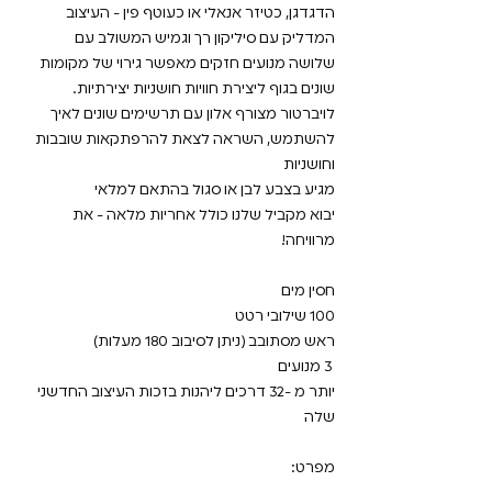
הדגדגן, כטיזר אנאלי או כעוטף פין - העיצוב
המדליק עם סיליקון רך וגמיש המשולב עם
שלושה מנועים חזקים מאפשר גירוי של מקומות
שונים בגוף ליצירת חוויות חושניות יצירתיות.
לויברטור מצורף אלון עם תרשימים שונים לאיך
להשתמש, השראה לצאת להרפתקאות שובבות
וחושניות
מגיע בצבע לבן או סגול בהתאם למלאי
יבוא מקביל שלנו כולל אחריות מלאה - את
מרוויחה!
חסין מים
100 שילובי רטט
ראש מסתובב (ניתן לסיבוב 180 מעלות)
3 מנועים
יותר מ -32 דרכים ליהנות בזכות העיצוב החדשני
שלה
מפרט: