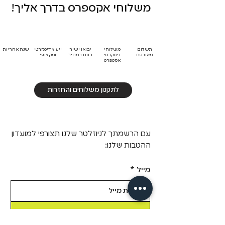
משלוחי אקספרס בדרך אליך!
תשלום
משלוחי
יבואן ישיר
ייעוץ דיסקרטי
שנה אחריות
מאובטח
דיסקרטי
רווח במחיר
ומקצועי
אקספרס
לתקנון משלוחים והחזרות
עם הרשמתך לניוזלטר שלנו תצורפי למועדון
ההטבות שלנו:
מייל
*
שליחה