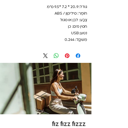
גודל: 20.9 * 7.2 *9.5 ס"מ
חוֹמֶר: סיליקון / ABS
צֶבַע: לבן או סגול
חסין מים: כן
נטען USB
מִשׁקָל: 0.244
fiz fizz fizzz