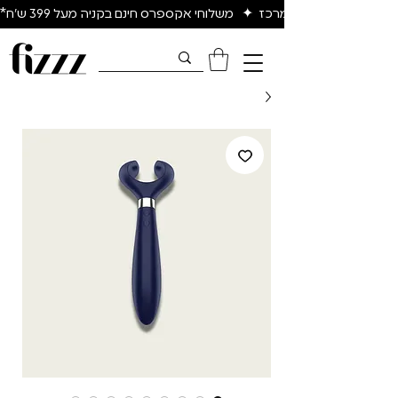
יום להיום באיזור המרכז  ✦   משלוחי אקספרס חינם בקניה מעל 399 ש״ח*