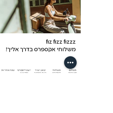
fiz fizz fizzz
משלוחי אקספרס בדרך אליך!
תשלום
משלוחי
יבואן ישיר
ייעוץ דיסקרטי
שנה אחריות
מאובטח
דיסקרטי
רווח במחיר
ומקצועי
אקספרס
לתקנון משלוחים והחזרות
עם הרשמתך לניוזלטר שלנו תצורפי למועדון