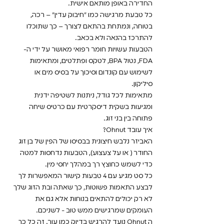
החדירה באופן מותאם אישית.
כל טבעת מרגישה כמו "חיבוק עדין" – רכה,
בטוחה, ונמתחת בהתאם לצורך – כך שתוכלו
להתרכז בהנאה ולא בכאב.
הטבעות עשויות חומר רפואי מאושר על ידי ה-
FDA, נטול BPA, לטקס ופתלטים, ומתאימות
לשימוש עם קונדום וסיכוך על בסיס מים או
סיליקון.
מתאימות לכל גודל, ניתנות לשטיפה ידנית
ומגיעות בשקית דיסקרטית עם כרטיס שיחה
פתוחה בין בני זוג.
איך עובד Ohnut?
האביזר נלבש חיצונית בבסיסו של הפין של בן זוג
החודר ( או על צעצוע), הטבעות נדחסות למטה
כדי לשמש כחוצץ רך במהלך יחסי מין.
כל סט מגיע עם 4 טבעות קישור המאפשרות לך
לבצע התאמות פשוטות, כך שאתה ובת הזוג שלך
לא רק יכולים להתאים בנוחות אלא גם את
העומקים שמרגישים ממש טוב - לשניכם.
ה Ohnut נועד להרגיש בדיוק כמו עור. זה כל כך