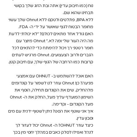
נוח (כמו חיבוק עדין) אתה ובת הזוג שלך בקושי
תבחינו שהוא שם.
ללא BPA, פתלטים ולטקס ללא Ohnut שלך עשוי
מחומר הבטוח לגוף שאושר על ידי ה- FDA.
האם גודל אחד מתאים לכולם? "לא יכולתי לדעת
מה היה העור שלי ומה לא." Ohnut מיוצר עם
חומר רטטני רך ויכול להימתח כדי להתאים לכל
הגברים ולרוב הצעצועים. Ohnut מרגיש לעתים
קרובות כמו הרחבה של הגוף שלך, עם חיבוק קטן.
האם אוכל להשתמש ב- OHNUT עם אמצעי
מניעה? כן! Ohnut עוזר לנו לשמור על קונדומים
מלהחליק. שים את הקונדום תחילה, הוסף את
השימון המועדף עליך מעל, החלק את ה- Ohnut
מעל הקונדום - וקדימה.
איך אני שוטף את הסט? ניתן לשטוף ידנית עם מים
וסבון עדין.
כיצד עוזר OHNUT? ה- Ohnut יכול לעזור לך
לנהל ואפילו לסלק כאבים במהלך יחסי מין בכך