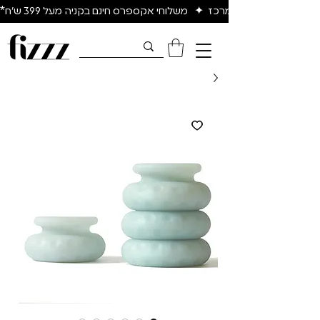
יום להיום באיזור המרכז  ✦   משלוחי אקספרס חינם בקניה מעל 399 ש״ח*