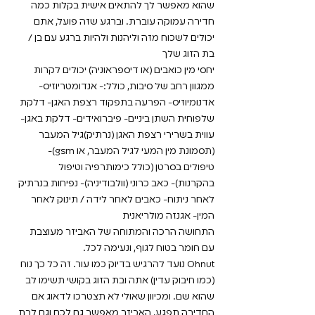
שהוא מאפשר לך להתאים אישית בקלות כמה
חדירה עמוקה עוברת. וברגע שזה פועל, אתם
יכולים לשכוח מזה וליהנות ולהיות ברגע עם בן /
בת הזוג שלך
יחסי מין כואבים (או דיספראוניה) יכולים לקרות
ממגוון רחב של סיבות, כולל:- אנדומטריוזיס-
אדנומיוזיס- הפרעה בתפקוד רצפת האגן- דלקת
שלפוחית ​​השתן ביניים- פיברואידים- דלקת באגן-
עווית בשרירי רצפת האגן (נרתיק)גיל המעבר
(תסמונת מין המעי לגיל המעבר, או gsm)-
טיפולים בסרטן (כולל כימותרפיה וטיפול
בהקרנות)- כאב כרוני (וולבודיניה)- נפיחות בנרתיק
לאחר ניתוח- כאבים לאחר לידה / תינוק לאחר
המין- אגנזה מולריאנית
התחושה הרכה והמתוחה של האביזר מעוצבת
עם חומר בטוח לגוף, ונעימה לכל.
Ohnut נועד להרגיש בדיוק כמו עור. זה כל כך נוח
(כמו חיבוק עדין) אתה ובת הזוג בקושי תשימו לב
שהוא שם. ומכיוון שאולי לא תצטרכו לדאוג אם
החדירה תפגע, האביזר מאפשר גם לכם וגם לבת