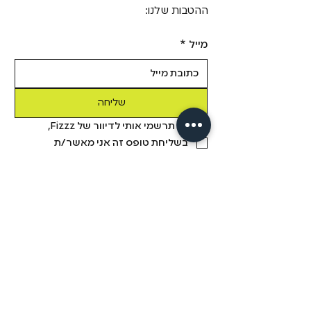
ההטבות שלנו:
מייל
*
שליחה
כן! תרשמי אותי לדיוור של Fizzz, 
בשליחת טופס זה אני מאשר/ת 
שקראתי את 
מדיניות הפרטיות.
מידע
מבית פיזזז
מגזין
משלוחים והחזרות
הסיפור שלנו
תקנון
דיסקרטיות
שאלות ותשובות