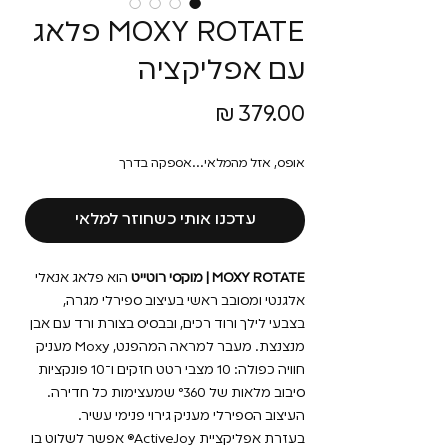
MOXY ROTATE פלאג
עם אפליקציה
מחיר
אופס, אזל מהמלאי...אספקה בדרך
עדכנו אותי כשחוזר למלאי
MOXY ROTATE | מוקסי רוטייט
הוא פלאג אנאלי
אלגנטי ומסובב ראשי בעיצוב ספירלי מגרה,
בצבעי לילך ורוד רכים, ובבסיס בצורת ורד עם אבן
מנצנצת. מעבר למראה המהפנט, Moxy מעניק
חוויה כפולה: 10 מצבי רטט חזקים ו־10 פונקציות
סיבוב מלאות של °360 שמעצימות כל חדירה.
העיצוב הספירלי מעניק גירוי פנימי עשיר.
בעזרת אפליקציית ActiveJoy® אפשר לשלוט בו