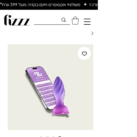
יום להיום באיזור המרכז  ✦   משלוחי אקספרס חינם בקניה מעל 399 ש״ח*