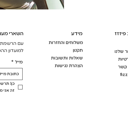
פיזזז
מידע
!השארי מעו
משלוחים והחזרות
עם הרשמתך ל
תקנון
למועדון ההט
ר שלנו
שאלות ותשובות
טיות
מייל
*
הצהרת נגישות
 קשר
fiz
זה אני 