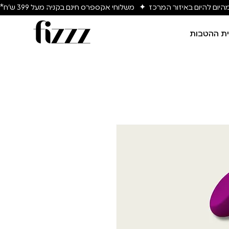
יום להיום באיזור המרכז  ✦   משלוחי אקספרס חינם בקניה מעל 399 ש״ח*
ת ההטבות