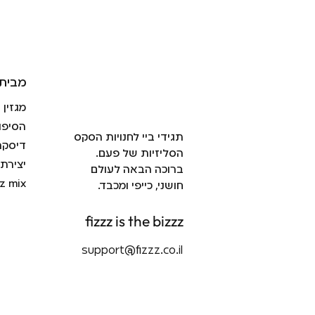
מבית 
מגזין
הסיפו
תגידי ביי לחנויות הסקס
דיסקר
הסליזיות של פעם.
יצירת
ברוכה הבאה לעולם
zz mix
חושני, כייפי ומכבד.
fizzz is the bizzz
support@fizzz.co.il