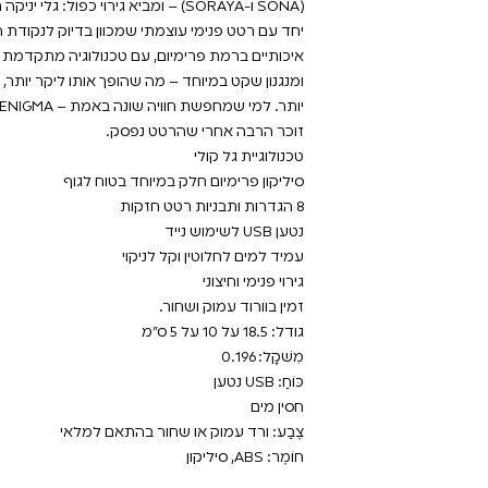
(SONA ו-SORAYA) – ומביא גירוי כפול: 
איכותיים ברמת פרימיום, עם טכנולוגיה מתקדמת
ומנגנון שקט במיוחד – מה שהופך אותו ליקר יותר,
זוכר הרבה אחרי שהרטט נפסק.
טכנולוגיית גל קולי
סיליקון פרימיום חלק במיוחד בטוח לגוף
8 הגדרות ותבניות רטט חזקות
נטען USB לשימוש נייד
עמיד למים לחלוטין וקל לניקוי
גירוי פנימי וחיצוני
זמין בוורוד עמוק ושחור.
גודל: 18.5 על 10 על 5 ס"מ
מִשׁקָל: 0.196
כּוֹחַ: USB נטען
חסין מים
צֶבַע: ורד עמוק או שחור בהתאם למלאי
חוֹמֶר: ABS, סיליקון