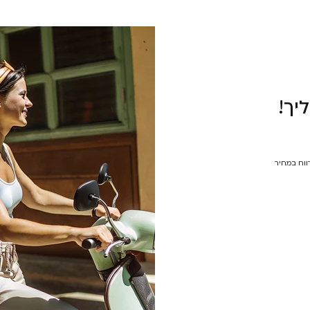
יך!
רווח במחיר