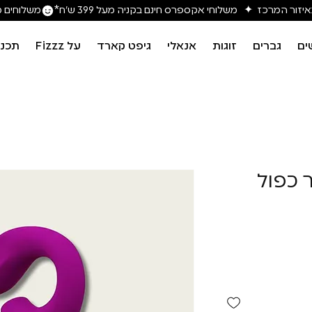
משלוחים מה
ים
גברים
זוגות
אנאלי
גיפט קארד
על Fizzz
תכני
טור כפול