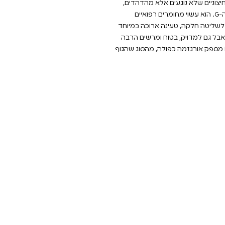
גלי יניקה חיצוניים שלא נוגעים אלא מהדהדים,
יחד עם רטט פנימי עוצמתי שמכוון בדיוק לנקודת ה-G. הוא עשוי מחומרים רפואיים
 לשליטה חלקה, טעינה ארוכה במיוחד
 אבל גם למדויק, בטוח ומרשים הרבה
יותר. למי שמחפשת חוויה שונה באמת – ENIGMA מספק אורגזמה כפולה, מהסוג שהגוף