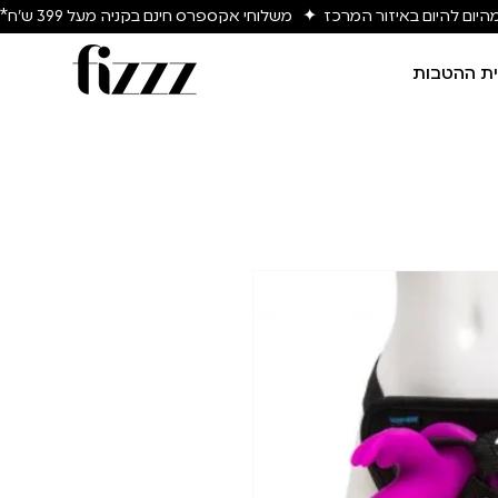
יום להיום באיזור המרכז  ✦   משלוחי אקספרס חינם בקניה מעל 399 ש״ח*
ת ההטבות