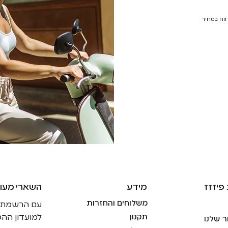
רווח במחיר
פיזזז
מידע
!השארי מעו
משלוחים והחזרות
עם הרשמתך ל
תקנון
למועדון ההט
ר שלנו