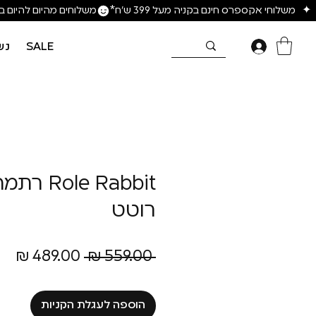
SALE
נש
ole Rabbit
רוטט
מחיר
מח
 ‏559.00 ‏₪ 
רגיל
מב
הוספה לעגלת הקניות