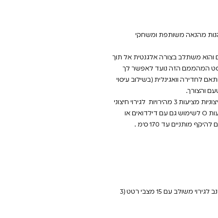
ים ליהנות מהנאה משותפת ומשחקי
טט עבור שניכם והוא משתלב בצורה אלגנטית אל תוך
הסט המהממם הזה נועד לאפשר לך
 לחדירה וואגינלית (בשילוב עיסוי
עם והצורך.
לויברטור 3 מהירויות ו -9 תבניות, ואילו האוזניים החיצוניות מציעות 3 מהירויות לגירוי חיצוני
חזק. הרתמה הכלולה מגיעה עם 3 גדלים של טבעות O לשימוש גם עם דילדואים או
ף מותניים עד 170 ס״מ .
ערכת רצועת סיליקון יוקרתית הכוללת ויברטור ארנב לגירוי משולב עם 15 מצבי רטט (3