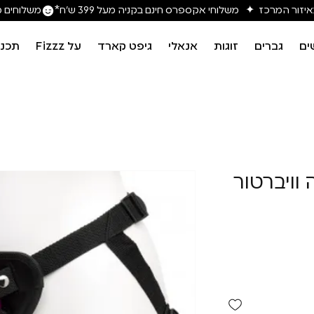
משלוחים מה
ים
גברים
זוגות
אנאלי
גיפט קארד
על Fizzz
תכני
R רתמה וויברטור
יר
צע