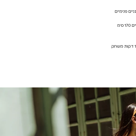
יים פנימיים
״מ