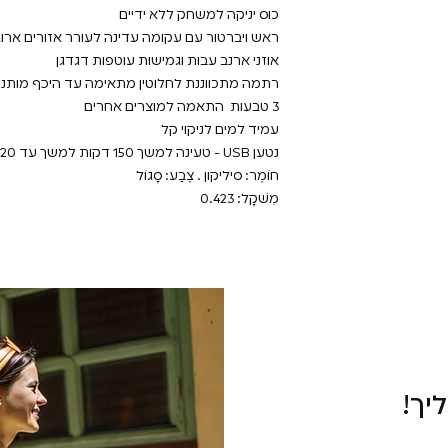
כוס יניקה למשחק ללא ידיים
ראש ויברטור עם עקומה עדינה לעורר אזורים ארוגנ
אוזני ארנב עבות וגמישות עוטפות דגדגן
רתמה מתכווננת לחלוטין מתאימה עד היכף מותניים 170 ס
3 טבעות התאמה למוצרים אחרים
עמיד למים לניקוי קל
נטען USB - טעינה למשך 150 דקות למשך עד 120 דקות משחק
חוֹמֶר: סיליקון . צֶבַע: סָגוֹל
מִשׁקָל: 0.423
יך!