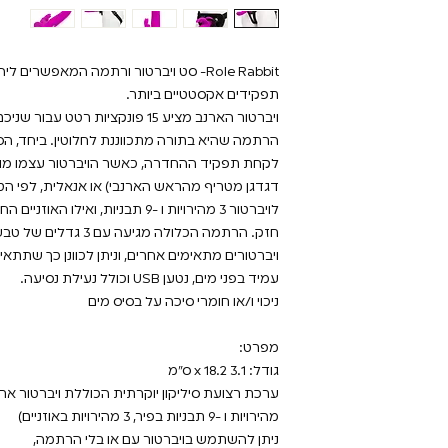
Role Rabbit- סט ויברטור ורתמה המאפשר
תפקידים אקסטטיים ביותר.
ויברטור הארנב מציע 15 פונקציות ר
הרתמה שהיא בתורה מתכווננת לחלוטין. ביחד, 
לקחת תפקיד ההחדרה, כאשר הויברטור עצמו מותאם
דגדגן מטריף מהראש הארנבי) או אנאלית, לפי הט
ויברטורים מתאימים אחרים, וניתן לכוונן כך שתתאים להיק
עמיד בפני מים, נטען USB וכולל נעילת נסיעה.
ניכוי ו/או חומרי סיכה על בסיס מים
מפרט:
גודל: 3.1 x 18.2 ס"מ
מהירויות ו -9 תבניות בפיר, 3 מהירויות באוזניים)
ניתן להשתמש בויברטור עם או בלי הרתמה,