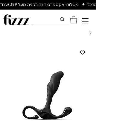
יום להיום באיזור המרכז  ✦   משלוחי אקספרס חינם בקניה מעל 399 ש״ח*