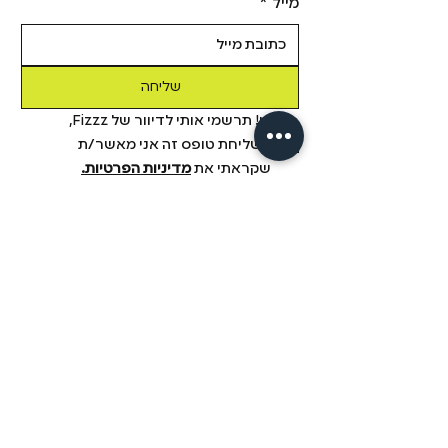
מייל
*
שליחה
כן! תרשמי אותי לדיוור של Fizzz, 
בשליחת טופס זה אני מאשר/ת 
שקראתי את 
מדיניות הפרטיות.
מידע
מבית פיזזז
מגזין
משלוחים והחזרות
הסיפור שלנו
תקנון
דיסקרטיות
שאלות ותשובות
יצירת קשר
הצהרת נגישות
fizzz mix