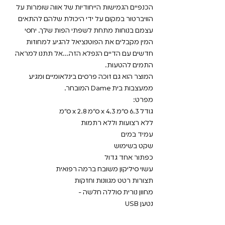
הכנפיים הגמישות הייחודיות של אווה שומרות על
הוויברטור במקום על ידי היכולת שלהם להתאים
עצמם בנוחות מתחת לשפתי הפות שלך. יחסי
המין מקבלים את הפוטנציאל להגיע למחוזות
חדשים עם הדיים הנפלא הזה...אל תתנו למראה
התמים להטעות.
המוצר הוא גם זוכה פרסים בינלאומיים ומגיע
ממעצבות בית Dame המובחר.
מפרט:
גודל 6.3 ס"מ x 4.3 ס"מ x 2.8 ס"מ
ללא רצועות וללא רתמות
עמיד במים
שקט בשימוש
כפתור אחד גדול
עשוי סיליקון משובח ברמה רפואית
תצורות רטט מגוונות וחזקות
מחוון נורית סוללה חלשה -
נטען USB