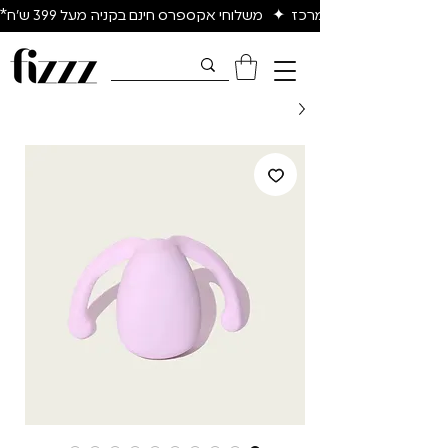
יום להיום באיזור המרכז  ✦   משלוחי אקספרס חינם בקניה מעל 399 ש״ח*