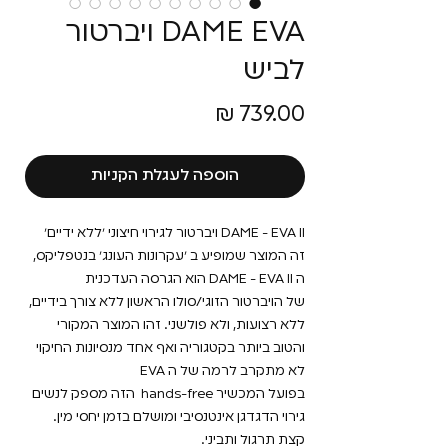
DAME EVA ויברטור
לביש
מחיר
הוספה לעגלת הקניות
DAME - EVA II ויברטור לגירוי חיצוני ׳ללא ידיים׳
זה המוצר שמופיע ב ׳עקרונות העונג׳ בנטפליקס,
ה DAME - EVA II הוא הגרסה העדכנית
של הויברטור הזוגי/סולו הראשון ללא צורך בידיים,
ללא רצועות, ולא פולשני. זהו המוצר המקורי
והטוב ביותר בקטגוריה ואף אחד מנסיונות החיקוי
לא מתקרב לרמה של ה EVA
בפועל המכשיר hands-free הזה מספק לנשים
גירוי הדגדגן אינטנסיבי ומושלם בזמן יחסי מין.
קצת תרגול ותביני.