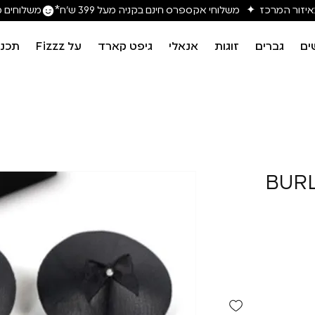
משלוחים מה
ים
גברים
זוגות
אנאלי
גיפט קארד
על Fizzz
תכני
BURL