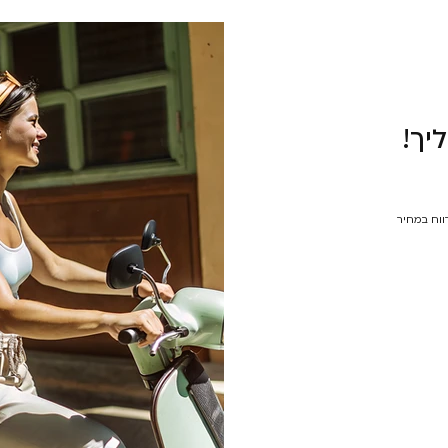
יך!
רווח במחיר