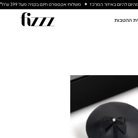
יום להיום באיזור המרכז  ✦   משלוחי אקספרס חינם בקניה מעל 399 ש״ח*
ת ההטבות