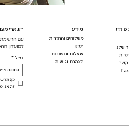
פיזזז
מידע
!השארי מעו
משלוחים והחזרות
עם הרשמתך ל
תקנון
למועדון ההט
ר שלנו
שאלות ותשובות
טיות
מייל
*
הצהרת נגישות
 קשר
fiz
זה אני 