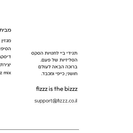
מבית 
מגזין
הסיפו
תגידי ביי לחנויות הסקס
דיסקר
הסליזיות של פעם.
יצירת
ברוכה הבאה לעולם
zz mix
חושני, כייפי ומכבד.
fizzz is the bizzz
support@fizzz.co.il