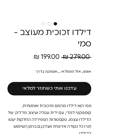
דילדו זכוכית מעוצב -
סמי
מחיר
מחיר
 ‏279.00 ‏₪ 
רגיל
מבצע
אופס, אזל מהמלאי...אספקה בדרך
עדכנו אותי כשחוזר למלאי
סמי הוא דילדו מהמם מזכוכית אומנותית,
קומפקטי למדי, עם ידית עגולה ועיצוב מדליק של
הדילדו עצמו. טקסטורות הספירלה החלקות יעסו
ויגרו כל נקודה אירוטית אצלכן.ם בזמן השימוש
בדילדו.