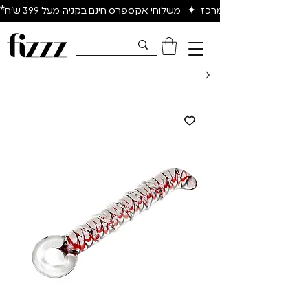
יום להיום באיזור המרכז  ✦   משלוחי אקספרס חינם בקניה מעל 399 ש״ח*