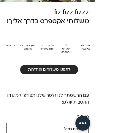
fiz fizz fizzz
משלוחי אקספרס בדרך אליך!
תשלום
משלוחי
יבואן ישיר
ייעוץ דיסקרטי
שנה אחריות
מאובטח
דיסקרטי
רווח במחיר
ומקצועי
אקספרס
לתקנון משלוחים והחזרות
עם הרשמתך לניוזלטר שלנו תצורפי למועדון
ההטבות שלנו:
מייל
*