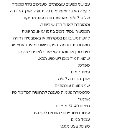
עם שני מנועים עוצמתיים, מעניקים גירוי ממוקד
לקצה האיבר ומעצימים כל תנועה. אורך החדרה
של כ-7 ס"מ מאפשר חוויית עונג מדויקת
וממוקדת לאזור הרגיש ביותר.
המכשיר עמיד למים בתקן IPX7, כך שניתן
להשתמש בו גם במקלחת או באמבטיה לחוויה
משוחררת ונעימה. הניקוי פשוט ומהיר באמצעות
מים וסבון או חומר ניקוי ייעודי לאביזרי מין, כך
שהוא תמיד מוכן לשימוש הבא.
מפרט:
עמיד למים
אורך החדרה 7 ס״מ
שני מנועים עוצמתיים
טקסטורה פנימית מענגת לתחושה המדמה מין
אוראלי
חימום 37-40 מעלות
עיצוב חיצוני ייחודי מותאם לכף היד
עמיד במים
טעינת USB מגנטי