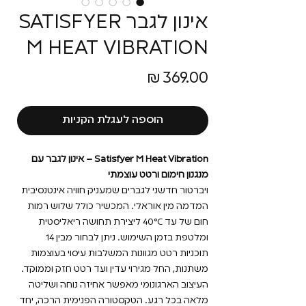
אינון לגבר SATISFYER
M HEAT VIBRATION
מחיר
הוספה לעגלת הקניות
Satisfyer M Heat Vibration – אינון לגבר עם
מנגנון חימום ורטט עוצמתי
ויברטור חדשני לגברים שמעניק חוויה אינטנסיבית
המדמה מין אוראלי. המכשיר כולל שלוש רמות
חום של עד 40°C ליצירת תחושה ריאליסטית
ומלטפת בזמן השימוש. ניתן לבחור מבין 14
תוכניות רטט מגוונות המשלבות עיסוי בעוצמות
משתנות, החל מגירוי עדין ועד רטט חזק וממוקד.
העיצוב הארגונומי מאפשר אחיזה נוחה ושליטה
מלאה בכל רגע. הטקסטורה הפנימית הרכה, יחד