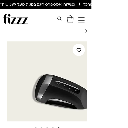
יום להיום באיזור המרכז  ✦   משלוחי אקספרס חינם בקניה מעל 399 ש״ח*