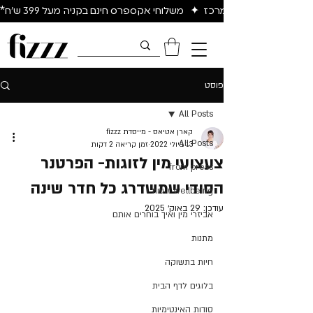
יום להיום באיזור המרכז  ✦   משלוחי אקספרס חינם בקניה מעל 399 ש״ח*
פוסט
All Posts
קארן אטיאס - מייסדת fizzz
All Posts
13 ביולי 2022
זמן קריאה 2 דקות
צעצועי מין לזוגות- הפרטנר
from press
הסודי שמשדרג כל חדר שינה
wellbeing זוגיות ו
עודכן:
29 באוק׳ 2025
אביזרי מין ואיך בוחרים אותם
מתנות
חיות בתשוקה
בלוגים לדף הבית
סודות האינטימיות