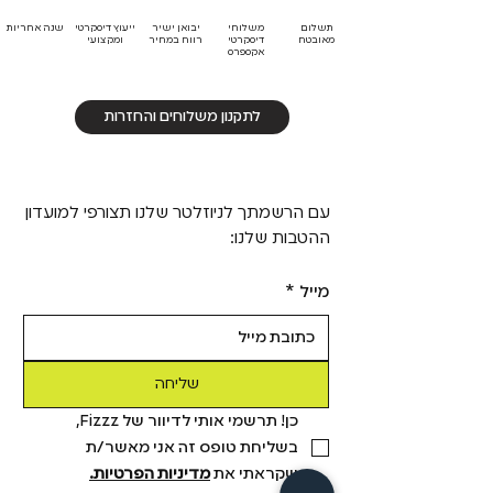
תשלום
משלוחי
יבואן ישיר
ייעוץ דיסקרטי
שנה אחריות
מאובטח
דיסקרטי
רווח במחיר
ומקצועי
אקספרס
לתקנון משלוחים והחזרות
עם הרשמתך לניוזלטר שלנו תצורפי למועדון
ההטבות שלנו:
מייל
*
שליחה
כן! תרשמי אותי לדיוור של Fizzz, 
בשליחת טופס זה אני מאשר/ת 
שקראתי את 
מדיניות הפרטיות.