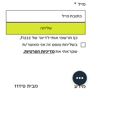
מייל
*
שליחה
כן! תרשמי אותי לדיוור של Fizzz, 
בשליחת טופס זה אני מאשר/ת 
שקראתי את 
מדיניות הפרטיות.
מידע
מבית פיזזז
מגזין
משלוחים והחזרות
הסיפור שלנו
תקנון
דיסקרטיות
שאלות ותשובות
יצירת קשר
הצהרת נגישות
fizzz mix