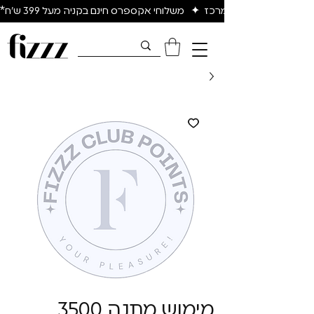
יום להיום באיזור המרכז  ✦   משלוחי אקספרס חינם בקניה מעל 399 ש״ח*
מימוש מתנה 3500