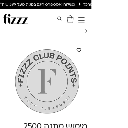
יום להיום באיזור המרכז  ✦   משלוחי אקספרס חינם בקניה מעל 399 ש״ח*
מימוש מתנה 2500