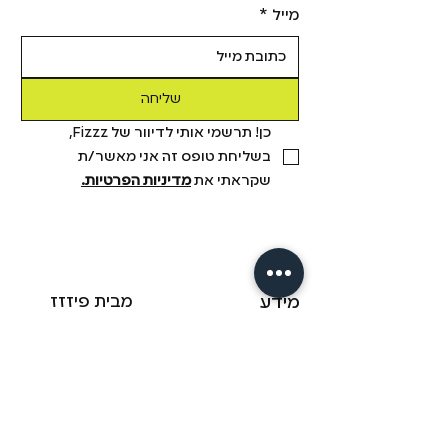
מייל
*
שליחה
כן! תרשמי אותי לדיוור של Fizzz, 
בשליחת טופס זה אני מאשר/ת 
שקראתי את 
מדיניות הפרטיות.
מידע
מבית פיזזז
מגזין
משלוחים והחזרות
הסיפור שלנו
תקנון
דיסקרטיות
שאלות ותשובות
יצירת קשר
הצהרת נגישות
fizzz mix