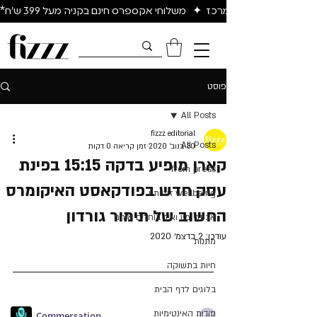
יום להיום באיזור המרכז  ✦   משלוחי אקספרס חינם בקניה מעל 399 ש״ח*
פוסט
All Posts
fizzz editorial
All Posts
30 בנוב׳ 2020
זמן קריאה 0 דקות
קארן מופיע בדקה 15:15 בפינת
from press
עסק חדש בפודקאסט האיקומרס
wellbeing זוגיות ו
החשוב של תימור גורדון
אביזרי מין ואיך בוחרים אותם
עודכן:
2 בדצמ׳ 2020
מתנות
חיות בתשוקה
בלוגים לדף הבית
סודות האינטימיות