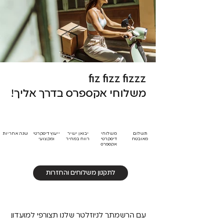
fiz fizz fizzz
משלוחי אקספרס בדרך אליך!
תשלום
משלוחי
יבואן ישיר
ייעוץ דיסקרטי
שנה אחריות
מאובטח
דיסקרטי
רווח במחיר
ומקצועי
אקספרס
לתקנון משלוחים והחזרות
עם הרשמתך לניוזלטר שלנו תצורפי למועדון