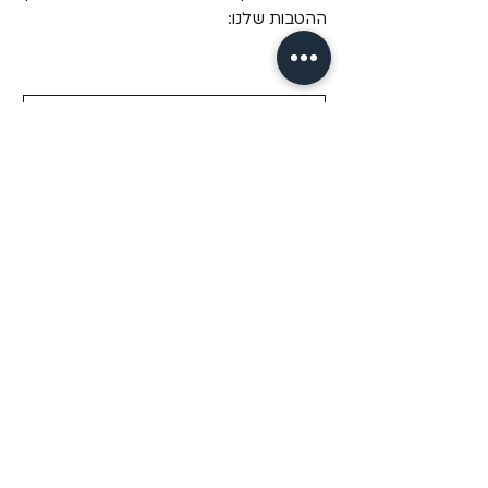
ההטבות שלנו:
מייל
*
שליחה
כן! תרשמי אותי לדיוור של Fizzz, 
בשליחת טופס זה אני מאשר/ת 
שקראתי את 
מדיניות הפרטיות.
מידע
מבית פיזזז
מגזין
משלוחים והחזרות
הסיפור שלנו
תקנון
דיסקרטיות
שאלות ותשובות