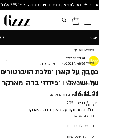
יום להיום באיזור המרכז  ✦   משלוחי אקספרס חינם בקניה מעל 399 ש״ח*
פוסט
All Posts
fizzz editorial
All Posts
26 באוג׳ 2021
זמן קריאה 1 דקות
כתבה על קארן ׳מלכת הויברטורים
from press
של ישראל׳ ו ׳פיזזז׳ בדה-מארקר
wellbeing זוגיות ו
16.11.21
אביזרי מין ואיך בוחרים אותם
עודכן:
2 בדצמ׳ 2021
מתנות
כתבה מרתקת על קארן בדה- מארקר
חיות בתשוקה
בלוגים לדף הבית
סודות האינטימיות