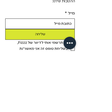
ההטבות שלנו:
מייל
*
שליחה
כן! תרשמי אותי לדיוור של Fizzz, 
בשליחת טופס זה אני מאשר/ת 
שקראתי את 
מדיניות הפרטיות.
מידע
מבית פיזזז
מגזין
משלוחים והחזרות
הסיפור שלנו
תקנון
דיסקרטיות
שאלות ותשובות
יצירת קשר