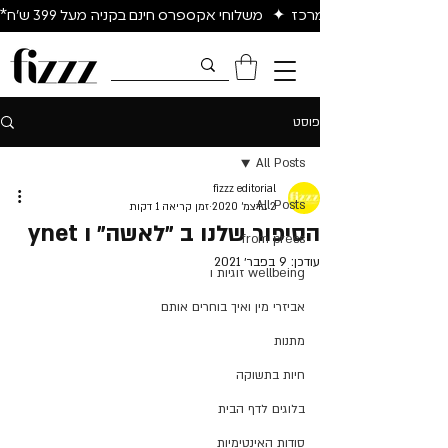
יום להיום באיזור המרכז  ✦   משלוחי אקספרס חינם בקניה מעל 399 ש״ח*
פוסט
All Posts
fizzz editorial
All Posts
2 בדצמ׳ 2020
זמן קריאה 1 דקות
הסיפור שלנו ב ״לאשה״ ו ynet
from press
עודכן:
9 בפבר׳ 2021
wellbeing זוגיות ו
אביזרי מין ואיך בוחרים אותם
מתנות
חיות בתשוקה
בלוגים לדף הבית
סודות האינטימיות