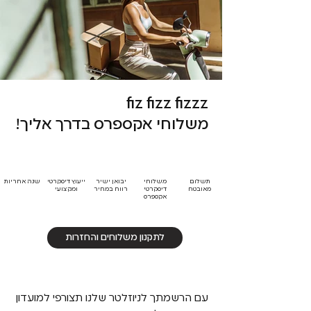
fiz fizz fizzz
משלוחי אקספרס בדרך אליך!
תשלום
משלוחי
יבואן ישיר
ייעוץ דיסקרטי
שנה אחריות
מאובטח
דיסקרטי
רווח במחיר
ומקצועי
אקספרס
לתקנון משלוחים והחזרות
עם הרשמתך לניוזלטר שלנו תצורפי למועדון