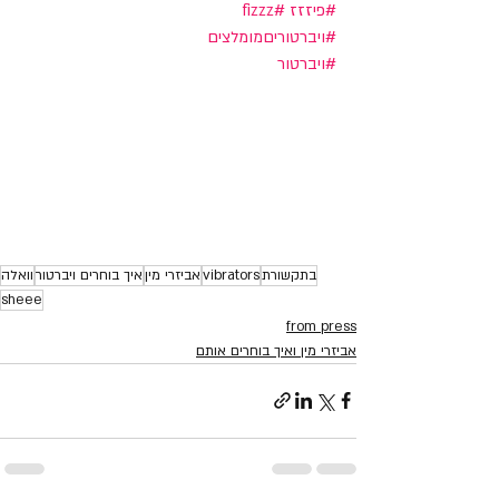
#פיזזז
#fizzz
#ויברטוריםמומלצים
#ויברטור
בתקשורת
vibrators
אביזרי מין
איך בוחרים ויברטור
וואלה
sheee
from press
אביזרי מין ואיך בוחרים אותם