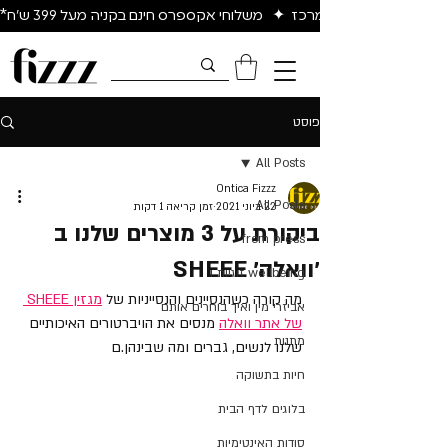
יום להיום באיזור המרכז  ✦   משלוחי אקספרס חינם בקניה מעל 399 ש״ח*
פוסט
All Posts
Ontica Fizzz
All Posts
22 ביוני 2021
זמן קריאה 1 דקות
ביקורת על 3 מוצרים שלנו ב
from press
׳וואלה׳ SHEEE
wellbeing זוגיות ו
מה קורה כשהנסיינים והנסייניות של 
מגזין SHEEE 
אביזרי מין ואיך בוחרים אותם
של אתר וואלה
 מנסים את הויברטורים האיכותיים 
מתנות
שלנו לנשים, גברים ומה שבינהן.ם 
חיות בתשוקה
בלוגים לדף הבית
סודות האינטימיות