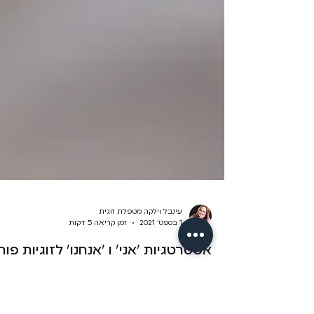
עינבל וילקר, מטפלת זוגית
1 בספט׳ 2021
זמן קריאה 5 דקות
אסטרטגיות ״אני״ ו ״אנחנו״ לזוגיות פור
אנו פה בפיזזז לא רק מתעניינים במיניות בריאה (ותפקידם