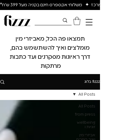
יום להיום באיזור המרכז  ✦   משלוחי אקספרס חינם בקניה מעל 399 ש״ח*
תמצאו פה הכל, מאביזרי מין
מומלצים ואיך להשתשמש בהם,
דרך ראיונות מסקרנים ועד כתבות
מרתקות
fizzz בלוג
All Posts
All Posts
from press
wellbeing
זוגיות ו
אביזרי מין
ואיך בוחרים