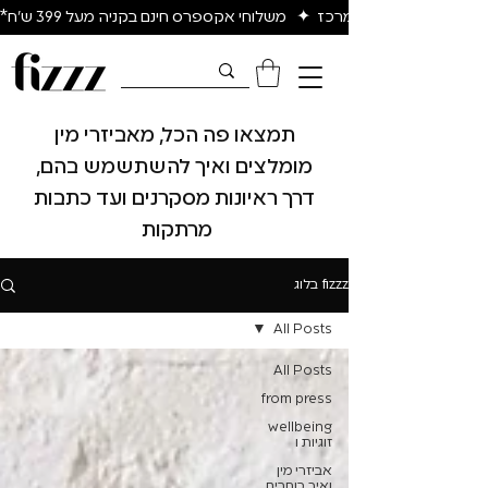
יום להיום באיזור המרכז  ✦   משלוחי אקספרס חינם בקניה מעל 399 ש״ח*
תמצאו פה הכל, מאביזרי מין
מומלצים ואיך להשתשמש בהם,
דרך ראיונות מסקרנים ועד כתבות
מרתקות
fizzz בלוג
All Posts
All Posts
from press
wellbeing
זוגיות ו
אביזרי מין
ואיך בוחרים