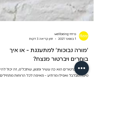
פיזזז wellbeing
1 בספט׳ 2021
זמן קריאה 3 דקות
׳מורה נבוכות׳ למתענגת - או איך
בוחרים ויברטור מנצח?
עולם הויברטורים הוא כה עשיר ומגוון, שתכל׳ס, זה יכול להי
טיפה מבלבל ואפילו מרתיע - מאיפה לכל הרוחות מתחילים?
אז בין אם את בעלת נסיון בֿתחום