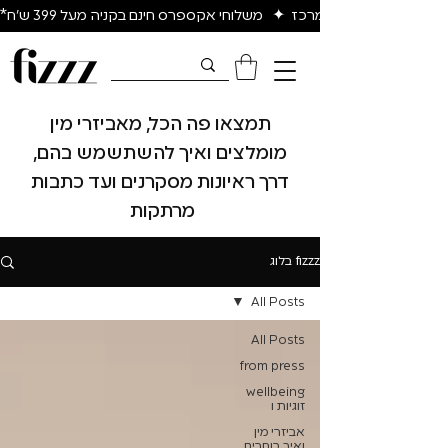
יום להיום באיזור המרכז  ✦   משלוחי אקספרס חינם בקניה מעל 399 ש״ח*
תמצאו פה הכל, מאביזרי מין
מומלצים ואיך להשתשמש בהם,
דרך ראיונות מסקרנים ועד כתבות
מרתקות
fizzz בלוג
All Posts
All Posts
from press
wellbeing
זוגיות ו
אביזרי מין
ואיך בוחרים